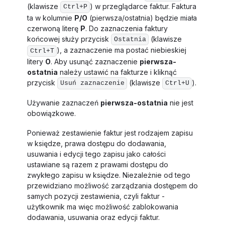
(klawisze
) w przeglądarce faktur. Faktura
Ctrl+P
ta w kolumnie
P/O
(pierwsza/ostatnia) będzie miała
czerwoną literę
P
. Do zaznaczenia faktury
końcowej służy przycisk
(klawisze
Ostatnia
), a zaznaczenie ma postać niebieskiej
Ctrl+T
litery
O
. Aby usunąć zaznaczenie
pierwsza-
ostatnia
należy ustawić na fakturze i kliknąć
przycisk
(klawisze
).
Usuń zaznaczenie
Ctrl+U
Używanie zaznaczeń
pierwsza-ostatnia
nie jest
obowiązkowe.
Ponieważ zestawienie faktur jest rodzajem zapisu
w księdze, prawa dostępu do dodawania,
usuwania i edycji tego zapisu jako całości
ustawiane są razem z prawami dostępu do
zwykłego zapisu w księdze. Niezależnie od tego
przewidziano możliwość zarządzania dostępem do
samych pozycji zestawienia, czyli faktur -
użytkownik ma więc możliwość zablokowania
dodawania, usuwania oraz edycji faktur.