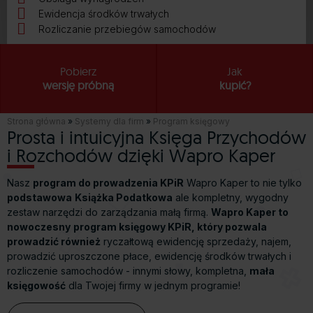
Ewidencja środków trwałych
Rozliczanie przebiegów samochodów
Pobierz
Jak
wersję próbną
kupić?
Strona główna
»
Systemy dla firm
»
Program księgowy
Prosta i intuicyjna Księga Przychodów
i Rozchodów dzięki Wapro Kaper
Nasz
program do prowadzenia KPiR
Wapro Kaper to nie tylko
podstawowa
Książka Podatkowa
ale kompletny, wygodny
zestaw narzędzi do zarządzania małą firmą.
Wapro Kaper to
nowoczesny
program księgowy KPiR, który pozwala
prowadzić również
ryczałtową ewidencję sprzedaży, najem,
prowadzić uproszczone płace, ewidencję środków trwałych i
rozliczenie samochodów - innymi słowy, kompletna,
mała
księgowość
dla Twojej firmy w jednym programie!