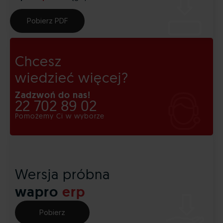
Pobierz PDF
Chcesz
wiedzieć więcej?
Zadzwoń do nas!
22 702 89 02
Pomożemy Ci w wyborze
Wersja próbna
wapro
erp
Pobierz