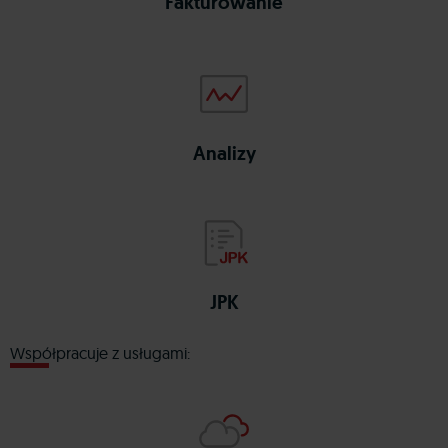
Fakturowanie
analizy
wapro
Analizy
jpk
wapro
JPK
Współpracuje z usługami: