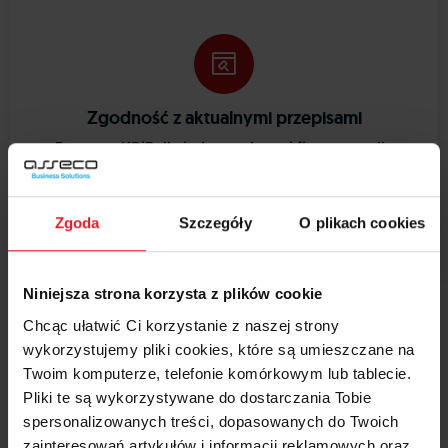
Zgodność z aktualnymi przepisami
Program KPiR dla jednoosobowej firmy oraz
dla
jednostek
prowadzących małą księgowość jest na
bieżąco dostosowywany do zmieniających się przepisów,
co ułatwia ich funkcjonowanie w zgodzie z prawem.
Zgoda
Szczegóły
O plikach cookies
Wapro
eBiuro
dla księgowych i
Niniejsza strona korzysta z plików cookie
klientów
Chcąc ułatwić Ci korzystanie z naszej strony
wykorzystujemy pliki cookies, które są umieszczane na
Twoim komputerze, telefonie komórkowym lub tablecie.
Pliki te są wykorzystywane do dostarczania Tobie
spersonalizowanych treści, dopasowanych do Twoich
zainteresowań artykułów i informacji reklamowych oraz