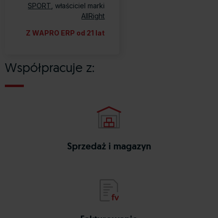
SPORT
, właściciel marki
AllRight
Z WAPRO ERP od 21 lat
Współpracuje z:
mag
wapro
Sprzedaż i magazyn
fakturka 365
wapro