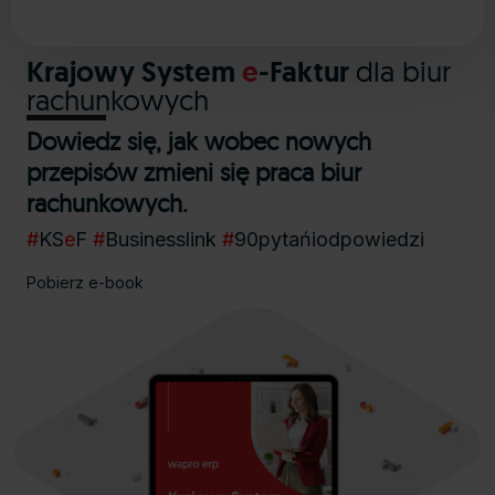
Krajowy System
e
-Faktur
dla biur
rachunkowych
Dowiedz się, jak wobec nowych
przepisów zmieni się praca biur
rachunkowych.
#
KS
e
F
#
Businesslink
#
90pytańiodpowiedzi
Pobierz e-book