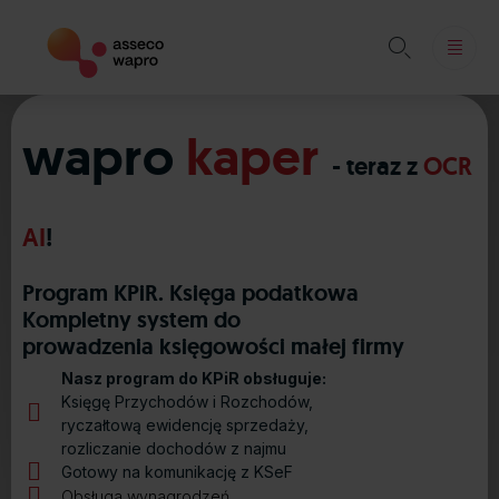

Skip
to
wapro
kaper
content
- teraz z
OCR
AI
!
Program KPiR. Księga podatkowa
Kompletny system do
prowadzenia księgowości małej firmy
Nasz program do KPiR obsługuje:
Księgę Przychodów i Rozchodów,
ryczałtową ewidencję sprzedaży,
rozliczanie dochodów z najmu
Gotowy na komunikację z KSeF
Obsługa wynagrodzeń