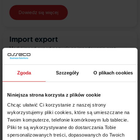
Import export
Moduł import export pozwala na importowanie oraz
eksportowanie danych programu WAPRO Mag w różnych
formatach.
Zgoda
Szczegóły
O plikach cookies
Niniejsza strona korzysta z plików cookie
Dostosowanie Wapro Mag do
Chcąc ułatwić Ci korzystanie z naszej strony
specyficznych wymogów branży
wykorzystujemy pliki cookies, które są umieszczane na
farmaceutycznej
Twoim komputerze, telefonie komórkowym lub tablecie.
Pliki te są wykorzystywane do dostarczania Tobie
Rozwiązanie obejmuje dostosowanie programu WAPRO
spersonalizowanych treści, dopasowanych do Twoich
Mag do specyficznych wymogów związanych z