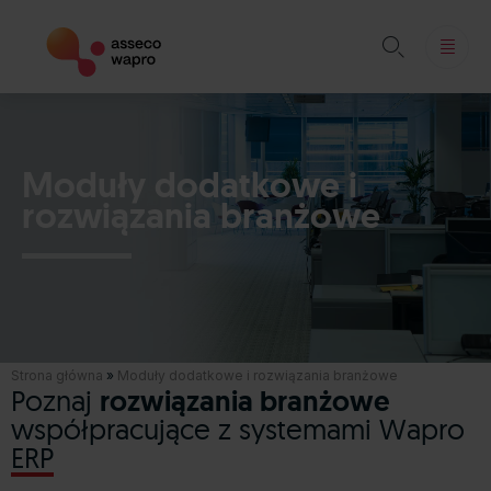

Skip
to
content
Moduły dodatkowe i
rozwiązania branżowe
Strona główna
»
Moduły dodatkowe i rozwiązania branżowe
Poznaj
rozwiązania branżowe
współpracujące z systemami Wapro
ERP