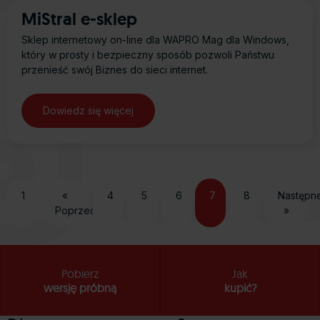
MiStral e-sklep
Sklep internetowy on-line dla WAPRO Mag dla Windows,
który w prosty i bezpieczny sposób pozwoli Państwu
przenieść swój Biznes do sieci internet.
1
«
4
5
6
7
8
Następn
Poprzednie
»
Pobierz
Jak
wersję próbną
kupić?