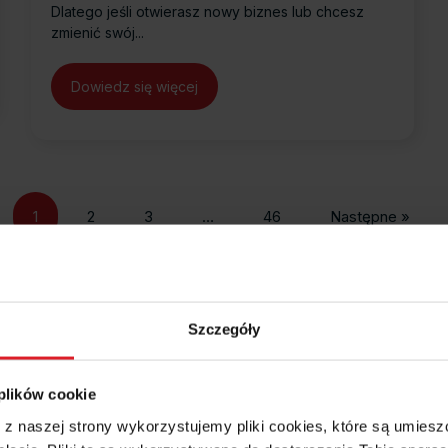
Dlatego jeśli otwierasz nowy biznes lub chcesz
zmienić swój...
rachunkowych nawet 87% taniej!
Dowiedz się więcej
about Wapro Anywhere Cloud od 4,99 z
1
2
3
…
46
Następne »
Pytania
Menedżer
Szczegóły
i odpowiedzi
radzi
 plików cookie
e z naszej strony wykorzystujemy pliki cookies, które są umie