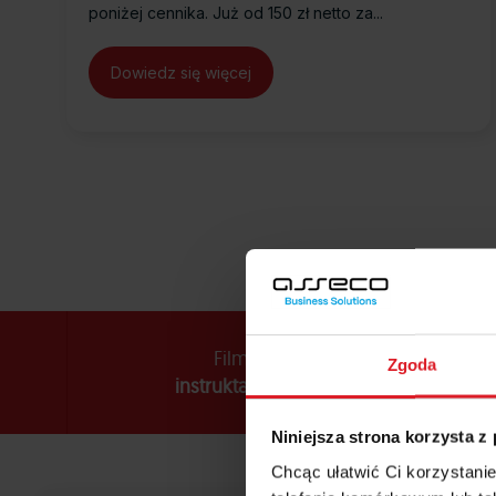
poniżej cennika. Już od 150 zł netto za...
Dowiedz się więcej
about Oprogramowanie dla biur 
Filmy
Zgoda
instruktażowe
Niniejsza strona korzysta z
Chcąc ułatwić Ci korzystani