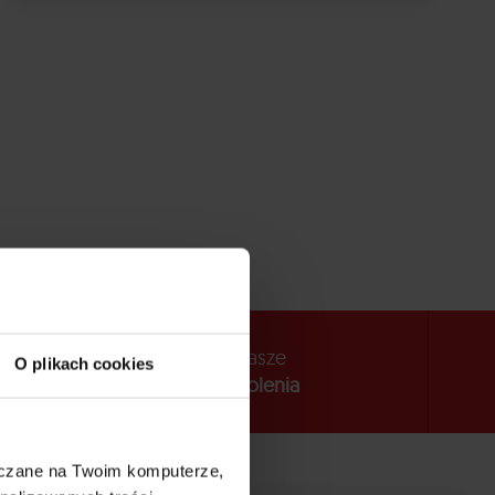
ł/mies. – to mniej niż poranna kawa!
Nasze
O plikach cookies
szkolenia
szczane na Twoim komputerze,