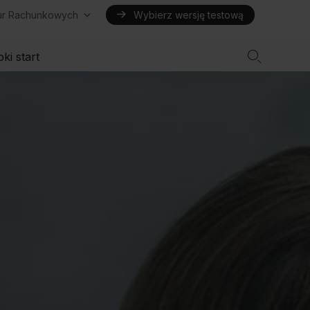
iur Rachunkowych
Wybierz wersję testową

ki start