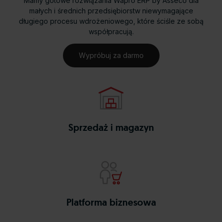
Mamy gotowe rozwiązania Wapro ERP by Asseco dla
małych i średnich przedsiębiorstw niewymagające
długiego procesu wdrożeniowego, które ściśle ze sobą
współpracują.
Wypróbuj za darmo
mag
wapro
Sprzedaż i magazyn
b2b
wapro
Platforma biznesowa