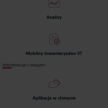
analizy
wapro
Analizy
mobile st 365
wapro
Mobilny inwentaryzator ST
Współpracuje z usługami:
anywhere online
wapro
Aplikacja w chmurze