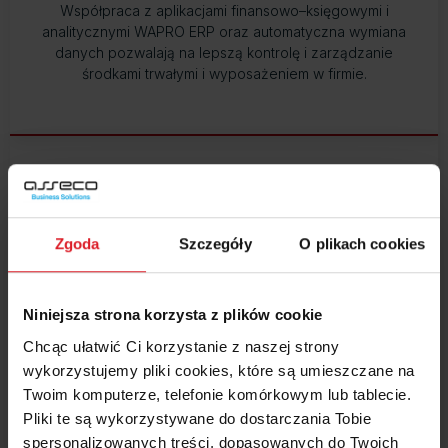
Współpraca z aplikacjami finansowo–księgowymi i
analitycznymi WAPRO ERP oraz automatyczna wymiana
danych pozwalają na lepszą kontrolę i zarządzanie
środkami trwałymi i wyposażeniem w firmie.
Zgoda
Szczegóły
O plikach cookies
Łatwiejszy rozwój
Program
Środki trwałe WAPRO Best
umożliwia łatwy
Niniejsza strona korzysta z plików cookie
rozwój firmy pozwalając na prostą rozbudowę o nowe
stanowiska, oferując bardziej rozbudowane warianty, a
Chcąc ułatwić Ci korzystanie z naszej strony
także umożliwiając łatwe tworzenia nowych
wykorzystujemy pliki cookies, które są umieszczane na
funkcjonalności.
Twoim komputerze, telefonie komórkowym lub tablecie.
Pliki te są wykorzystywane do dostarczania Tobie
spersonalizowanych treści, dopasowanych do Twoich