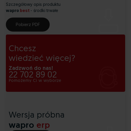
Szczegółowy opis produktu
wapro
best
- środki trwałe
Pobierz PDF
Chcesz
wiedzieć więcej?
Zadzwoń do nas!
22 702 89 02
Pomożemy Ci w wyborze
Wersja próbna
wapro
erp