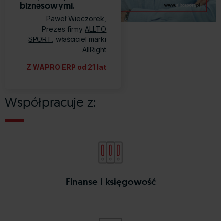
biznesowymi.
Paweł Wieczorek,
Prezes firmy
ALLTO
SPORT
, właściciel marki
AllRight
Z WAPRO ERP od 21 lat
Współpracuje z:
fakir
wapro
Finanse i księgowość