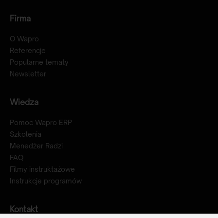
Firma
O Wapro
Referencje
Popularne tematy
Newsletter
Wiedza
Pomoc Wapro ERP
Szkolenia
Menedżer Radzi
FAQ
Filmy instruktażowe
Instrukcje programów
Kontakt