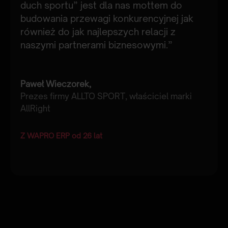
duch sportu” jest dla nas mottem do
działania i procesy w swojej firmie tak,
budowania przewagi konkurencyjnej jak
jakby za chwilę miała stać się dużym
również do jak najlepszych relacji z
przedsiębiorstwem. Idąc na skróty, nie
naszymi partnerami biznesowymi.”
tworząc procesów i obiegu dokumentów,
utrudniasz lub uniemożliwiasz sobie
rozwój.”
Paweł Wieczorek,
Prezes firmy ALLTO SPORT, właściciel marki
AllRight
Krzysztof Romaniuk,
Właściciel firmy Klinika AGD
Z WAPRO ERP od 26 lat
Z WAPRO ERP od 14 lat