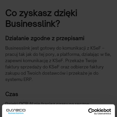
Co zyskasz dzięki
Businesslink?
Działanie zgodne z przepisami
Businesslink jest gotowy do komunikacji z KSeF –
pracuj tak jak do tej pory, a platforma, działając w tle,
zapewni komunikację z KSeF. Przekaże Twoje
faktury sprzedaży do KSeF oraz odbierze faktury
zakupu od Twoich dostawców i przekaże je do
systemu ERP.
Czas
Dzięki OCR AI nie tracisz czasu na ręczne
przepisywanie danych z faktur. Faktura zostaje
przekształcona w ustrukturyzowany eDokument,