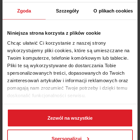
gotowy do importu i automatycznego zaksięgowania
Zgoda
Szczegóły
O plikach cookies
w systemie finansowo-księgowym.
Niwelowanie błędów
Niniejsza strona korzysta z plików cookie
Chcąc ułatwić Ci korzystanie z naszej strony
Ręczne wprowadzanie danych jest obarczone
wykorzystujemy pliki cookies, które są umieszczane na
ryzkiem pomyłek, które Businesslink niweluje dzięki
Twoim komputerze, telefonie komórkowym lub tablecie.
OCR AI i automatyzacji pracy. Raz definiujesz dla
Pliki te są wykorzystywane do dostarczania Tobie
dostawcy sposób mapowania indeksów
spersonalizowanych treści, dopasowanych do Twoich
asortymentowych, a Businesslink zapamięta
zainteresowań artykułów i informacji reklamowych oraz
mapowanie i wykorzysta je dla kolejnych
pomagają nam zrozumieć Twoje potrzeby i dzięki temu
dokumentów. Ponadto, przed wysyłką można
doskonalić funkcjonalności serwisu.
poddać dokumenty walidacji merytorycznej, co
zapobiega wysyłaniu dokumentów z błędami.
Część z plików jest niezbędna do prawidłowego działania
serwisu i jego funkcjonalności. Jeżeli nie wyrażasz
Zezwól na wszystkie
Pewność i bezpieczeństwo
zgody na zapisywanie plików cookies, możesz łatwo
przekazywania dokumentów
zarządzać swoimi uprawnieniami, np. we własnej
Spersonalizuj