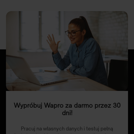
ePunktów) do wykorzystania w zależności od
wielkości biznesu.
BIURO
Dla biur rachunkowych. Do wyboru jest 9 zakresów
licencji, które różnią się liczbą ePunktów (od 2 000
do 1 000 000 ePunktów) do wykorzystania w
zależności od wielkości biura.
Wypróbuj Wapro za darmo przez 30
dni!
Pracuj na własnych danych i testuj pełną