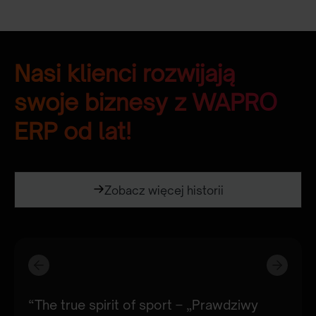
Nasi klienci rozwijają
swoje biznesy z WAPRO
ERP od lat!
Zobacz więcej historii
“The true spirit of sport – „Prawdziwy
“Od pierwszego dnia staraj się planować