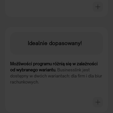
Finanse i księgowość
Księga podatkowa
Sprzedaż i magazyn
Fakturowanie
Idealnie dopasowany!
Możliwości programu różnią się w zależności
od wybranego wariantu.
Businesslink jest
dostępny w dwóch wariantach: dla firm i dla biur
rachunkowych.
BIZNES
Dla firm. Do wyboru jest 9 zakresów licencji, które
różnią się liczbą ePunktów (od 2 000 do 1 000 000