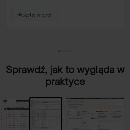
Sprawdź instrukcje
Czytaj więcej
Sprawdź szczegóły promocji
Zobacz wideo
Sprawdź, jak to wygląda w
praktyce