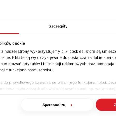
Deklaracje podatkowe
Ewidencja Środków Trwałych
Szczegóły
Płace
 plików cookie
owiedz się więcej
e z naszej strony wykorzystujemy pliki cookies, które są umie
lecie. Pliki te są wykorzystywane do dostarczania Tobie sperso
nteresowań artykułów i informacji reklamowych oraz pomagają
nalić funkcjonalności serwisu.
a do prawidłowego działania serwisu i jego funkcjonalności. Jeż
 możesz łatwo zarządzać swoimi uprawnieniami, np. we własnej 
dzaj cookies. Szczegółowe informacje na ten temat znajdziesz w
Menedżer Radzi
Pytania i odpo
Spersonalizuj
Z
jak Google przetwarza dane osobowe
https://business.safety.go