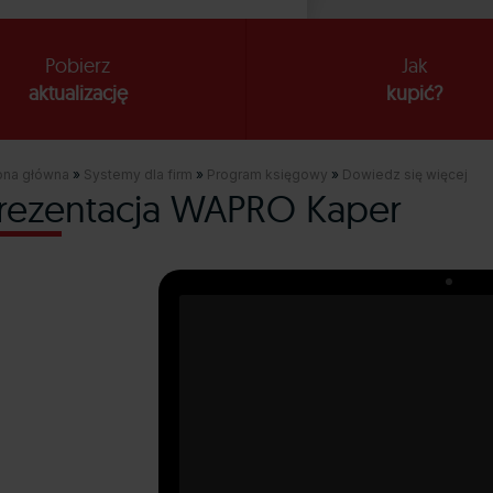
Pobierz
Jak
aktualizację
kupić?
ona główna
»
Systemy dla firm
»
Program księgowy
»
Dowiedz się więcej
rezentacja WAPRO Kaper