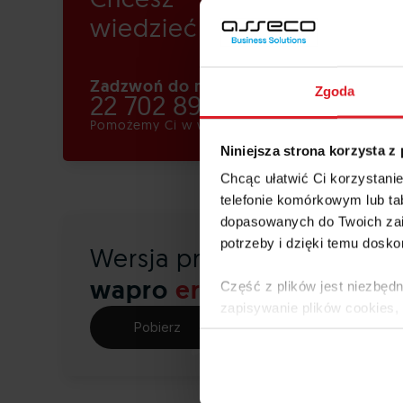
wiedzieć więcej?
Zadzwoń do nas!
Zgoda
22 702 89 02
Pomożemy Ci w wyborze
Niniejsza strona korzysta z
D
Chcąc ułatwić Ci korzystani
telefonie komórkowym lub tab
dopasowanych do Twoich zai
potrzeby i dzięki temu dosko
Wersja próbna
wapro
erp
Część z plików jest niezbędn
zapisywanie plików cookies,
Pobierz
lub po wybraniu opcji Zarzą
Polityce Prywatności
.
Dowiedz się więcej o tym, 