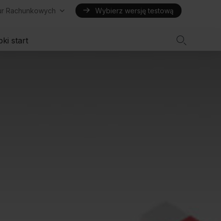
iur Rachunkowych
Wybierz wersję testową

ki start