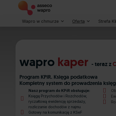
Wapro w chmurze
Oferta
Strefa Kl
wapro
kaper
- teraz z
O
Program KPiR. Księga podatkowa
Kompletny system do prowadzenia księg
Nasz program do KPiR obsługuje:
Ob
Księgę Przychodów i Rozchodów,
Ew
ryczałtową ewidencję sprzedaży,
Ro
rozliczanie dochodów z najmu
Gotowy na komunikację z KSeF