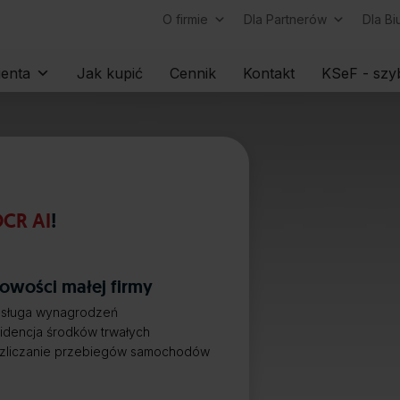
O firmie
Dla Partnerów
Dla B
Skip
ienta
Jak kupić
Cennik
Kontakt
KSeF - szyb
to
content
CR AI
!
owości małej firmy
sługa wynagrodzeń
idencja środków trwałych
zliczanie przebiegów samochodów