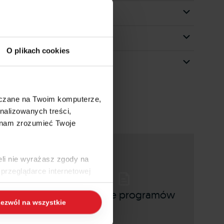
O plikach cookies
szczane na Twoim komputerze,
nalizowanych treści,
 nam zrozumieć Twoje
eli nie wyrażasz zgody na
przeglądarce internetowej
 naszej
Polityce Cookies
i
wiedzi
Instrukcje programów
ezwól na wszystkie
ogle/privacy/
.