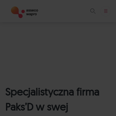

Skip
to
content
Specjalistyczna firma
Paks’D w swej