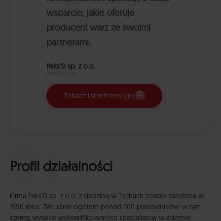
wsparcie, jakie oferuje
producent warz ze swoimi
partnerami.
Paks’D sp. z o.o.
Paks’D sp. z o.o.
Zobacz list referencyjny
Profil działalności
Firma Paks’D sp. z o.o. z siedzibą w Tychach została założona w
1990 roku. Zatrudnia ogółem ponad 200 pracowników, w tym
szereg wysoko wykwalifikowanych specjalistów w zakresie