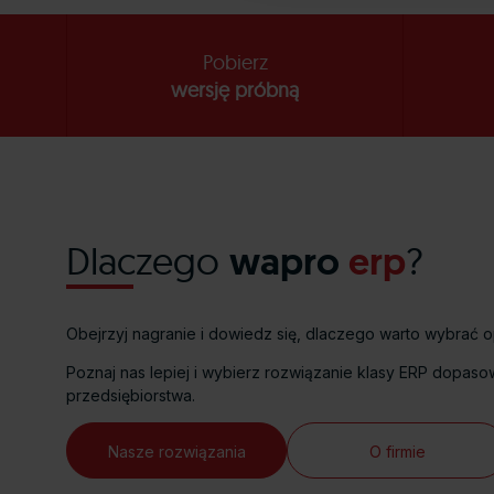
Pobierz
wersję próbną
Dlaczego
wapro
erp
?
Obejrzyj nagranie i dowiedz się, dlaczego warto wybra
Poznaj nas lepiej i wybierz rozwiązanie klasy ERP dopa
przedsiębiorstwa.
Nasze rozwiązania
O firmie