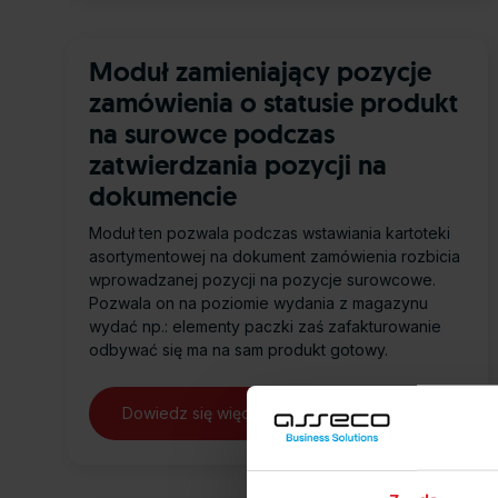
Moduł zamieniający pozycje
zamówienia o statusie produkt
na surowce podczas
zatwierdzania pozycji na
dokumencie
Moduł ten pozwala podczas wstawiania kartoteki
asortymentowej na dokument zamówienia rozbicia
wprowadzanej pozycji na pozycje surowcowe.
Pozwala on na poziomie wydania z magazynu
wydać np.: elementy paczki zaś zafakturowanie
odbywać się ma na sam produkt gotowy.