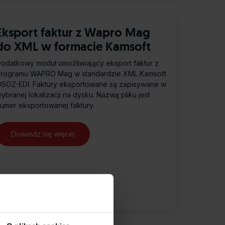
Eksport faktur z Wapro Mag
do XML w formacie Kamsoft
odatkowy moduł umożliwiający eksport faktur z
rogramu WAPRO Mag w standardzie XML Kamsoft
SOZ-EDI. Faktury eksportowane są zapisywane w
ybranej lokalizacji na dysku. Nazwą pliku jest
umer eksportowanej faktury.