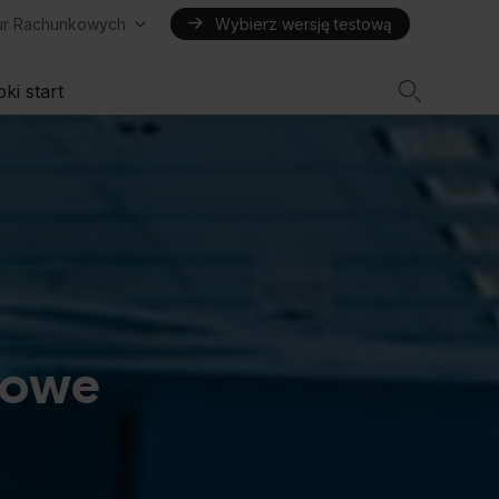
iur Rachunkowych
Wybierz wersję testową

ki start
żowe