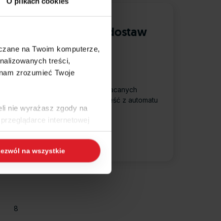
O plikach cookies
Moduł blokujący
wydanie/sprzedaż z dostaw
do których nie ma
szczane na Twoim komputerze,
wystawionej faktury
nalizowanych treści,
zakupowej.
 nam zrozumieć Twoje
oduł ten pozwala dla pozycji zwracanych
odczas tworzenia korekty przenieść z automatu
eli nie wyrażasz zgody na
a dokument RW.
przeglądarce internetowej
 naszej
Polityce Cookies
i
ezwól na wszystkie
ogle/privacy/
.
8