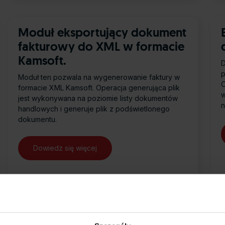
Moduł eksportujący dokument
fakturowy do XML w formacie
Kamsoft.
D
p
Moduł ten pozwala na wygenerowanie faktury w
O
formacie XML Kamsoft. Operacja generująca plik
w
jest wykonywana na poziomie listy dokumentów
n
handlowych i generuje plik z podświetlonego
dokumentu.