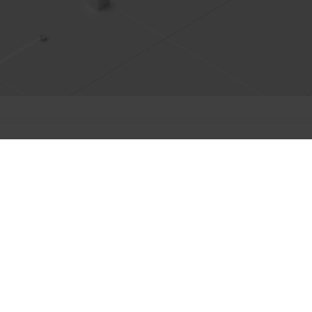
pocznij darmowy okres pr
lub wypróbuj online!
pozwala na dwa tryby pracy: Tryb Licencja i Tryb Demonstracja.
ować program bez instalacji, korzystając z wersji demo dostępnych 
Wypróbuj za darmo