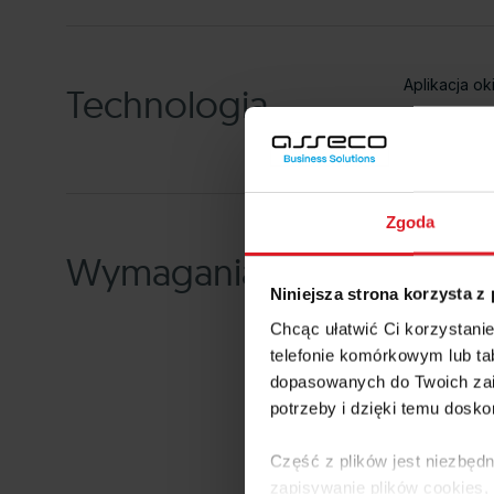
Aplikacja o
Technologia
Zgoda
.NET Fra
Wymagania
WAPRO Ma
Niniejsza strona korzysta z
Windows 
Chcąc ułatwić Ci korzystani
Dla zgodnoś
telefonie komórkowym lub tab
Link do mo
dopasowanych do Twoich zai
potrzeby i dzięki temu dosko
Więcej
Część z plików jest niezbędn
zapisywanie plików cookies,