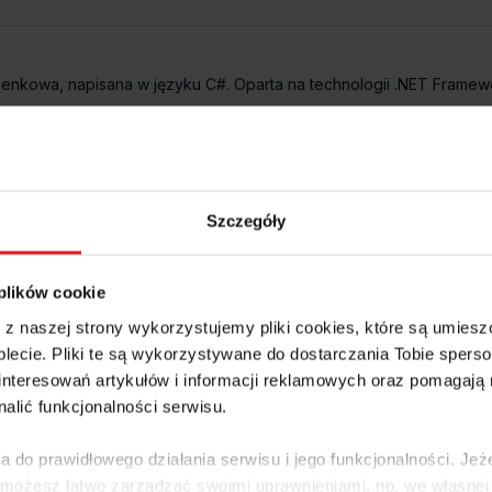
kienkowa, napisana w języku C#. Oparta na technologii .NET Framewo
Szczegóły
mework 4.0
g wariant Prestiż od wersji 7.90.x
 plików cookie
XP SP 3/ Vista/ Windows 7/ Windows 8
e z naszej strony wykorzystujemy pliki cookies, które są umie
ci formatów numer katalogowy w programie WAPRO Mag musi być w
lecie. Pliki te są wykorzystywane do dostarczania Tobie sperso
dułu:
ftp://x-com.net.pl/Aplikacje/EksportOsozEdi.exe
nteresowań artykułów i informacji reklamowych oraz pomagają
nalić funkcjonalności serwisu.
 szczegółów u partnera
a do prawidłowego działania serwisu i jego funkcjonalności. Jeż
 możesz łatwo zarządzać swoimi uprawnieniami, np. we własnej 