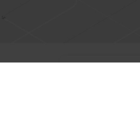
Roz
Zainstalowany program 
Można również przetest