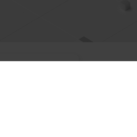
óbny
on-line.