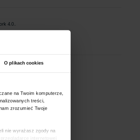
rk 4.0..
O plikach cookies
szczane na Twoim komputerze,
 formacie Numeric (max 7).
nalizowanych treści,
 nam zrozumieć Twoje
eli nie wyrażasz zgody na
przeglądarce internetowej