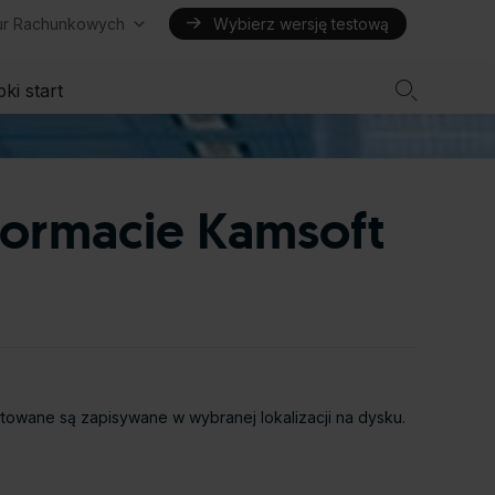
iur Rachunkowych
Wybierz wersję testową

ki start
formacie Kamsoft
owane są zapisywane w wybranej lokalizacji na dysku.