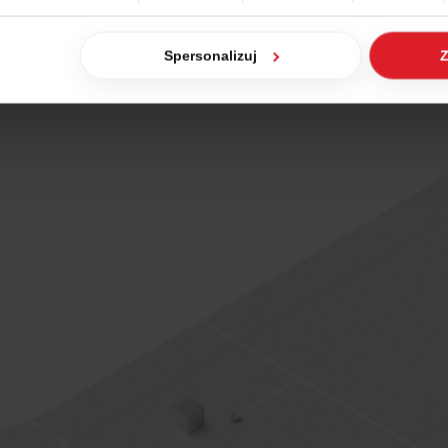
dzaj cookies. Szczegółowe informacje na ten temat znajdziesz w
Spersonalizuj
Z
jak Google przetwarza dane osobowe
https://business.safety.go