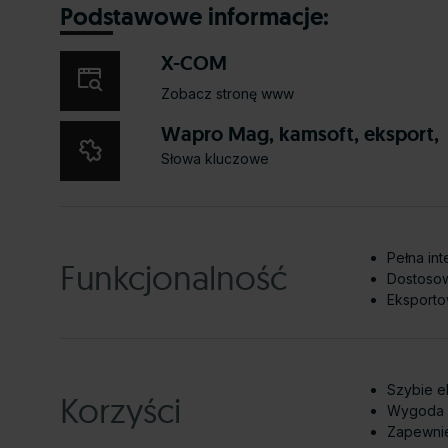
Podstawowe informacje:
X-COM
Zobacz stronę www
Wapro Mag, kamsoft, eksport,
Słowa kluczowe
Pełna in
Funkcjonalność
Dostosow
Eksporto
Szybie e
Korzyści
Wygoda u
Zapewnie