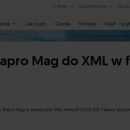
O firmie
Dla Partnerów
Dla B
Skip
ienta
Jak kupić
Cennik
Kontakt
KSeF - szyb
to
content
 Wapro Mag do XML w 
u Wapro Mag w standardzie XML Kamsoft OSOZ-EDI. Faktury eksport