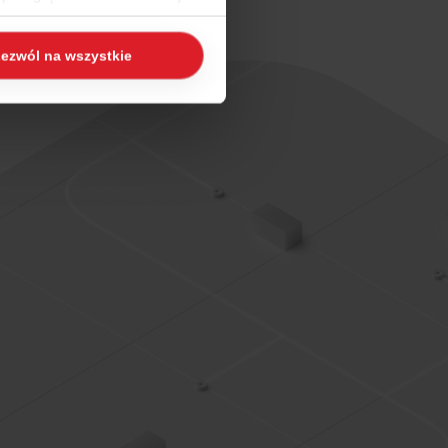
 naszej
Polityce Cookies
i
ezwól na wszystkie
ogle/privacy/
.