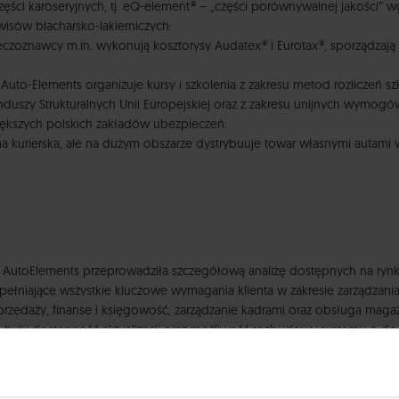
ęści karoseryjnych, tj. eQ-element® – „części porównywalnej jakości”
isów blacharsko-lakierniczych:
rzeczoznawcy m.in. wykonują kosztorysy Audatex® i Eurotax®, sporządzaj
uto-Elements organizuje kursy i szkolenia z zakresu metod rozliczeń s
duszy Strukturalnych Unii Europejskiej oraz z zakresu unijnych wymog
większych polskich zakładów ubezpieczeń.
ma kurierska, ale na dużym obszarze dystrybuuje towar własnymi autami 
a AutoElements przeprowadziła szczegółową analizę dostępnych na ry
 spełniające wszystkie kluczowe wymagania klienta w zakresie zarządza
ał sprzedaży, finanse i księgowość, zarządzanie kadrami oraz obsługa m
 były dostępność aktualizacji oraz możliwość rozbudowy systemu o do