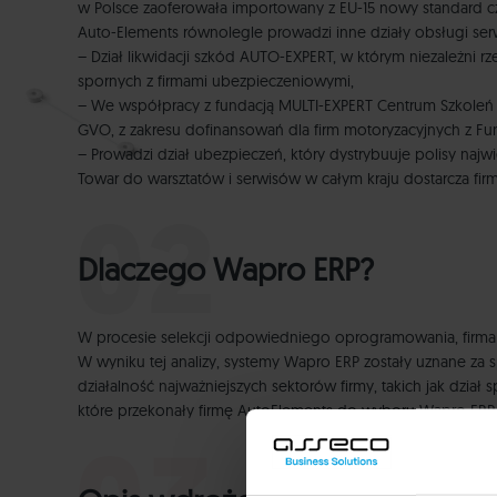
w Polsce zaoferowała importowany z EU-15 nowy standard cz
Auto-Elements równolegle prowadzi inne działy obsługi serw
– Dział likwidacji szkód AUTO-EXPERT, w którym niezależni 
spornych z firmami ubezpieczeniowymi,
– We współpracy z fundacją MULTI-EXPERT Centrum Szkoleń A
GVO, z zakresu dofinansowań dla firm motoryzacyjnych z Fun
– Prowadzi dział ubezpieczeń, który dystrybuuje polisy naj
Towar do warsztatów i serwisów w całym kraju dostarcza fir
Dlaczego Wapro ERP?
W procesie selekcji odpowiedniego oprogramowania, firm
W wyniku tej analizy, systemy Wapro ERP zostały uznane za
działalność najważniejszych sektorów firmy, takich jak dzi
które przekonały firmę AutoElements do wyboru Wapro ERP,