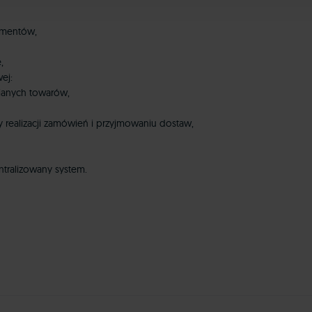
umentów,
,
ej:
ianych towarów,
y realizacji zamówień i przyjmowaniu dostaw,
tralizowany system.