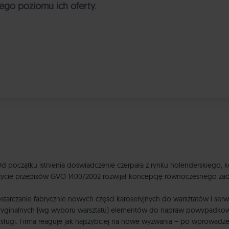
ego poziomu ich oferty.
 Od początku istnienia doświadczenie czerpała z rynku holenderskiego
 życie przepisów GVO 1400/2002 rozwijał koncepcję równoczesnego zaop
arczanie fabrycznie nowych części karoseryjnych do warsztatów i serwi
eoryginalnych (wg wyboru warsztatu) elementów do napraw powypadkowyc
bsługi. Firma reaguje jak najszybciej na nowe wyzwania – po wprowadz