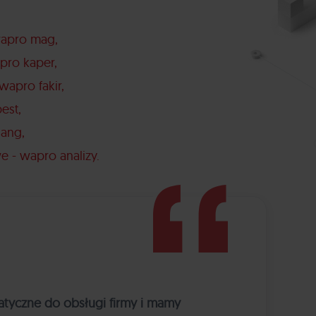
wapro mag
pro kaper
wapro fakir
best
gang
e - wapro analizy
atyczne do obsługi firmy i mamy