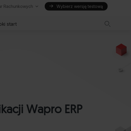
iur Rachunkowych
Wybierz wersję testową

ki start
ikacji Wapro ERP