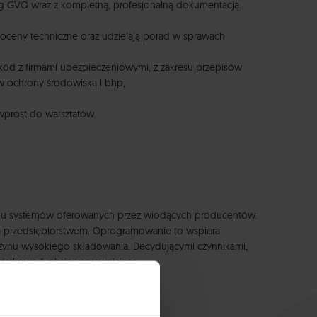
 wg GVO wraz z kompletną, profesjonalną dokumentacją.
ą oceny techniczne oraz udzielają porad w sprawach
zkód z firmami ubezpieczeniowymi, z zakresu przepisów
ów ochrony środowiska i bhp,
wprost do warsztatów.
nku systemów oferowanych przez wiodących producentów.
nia przedsiębiorstwem. Oprogramowanie to wspiera
agazynu wysokiego składowania. Decydującymi czynnikami,
datkowe funkcje usprawniające.