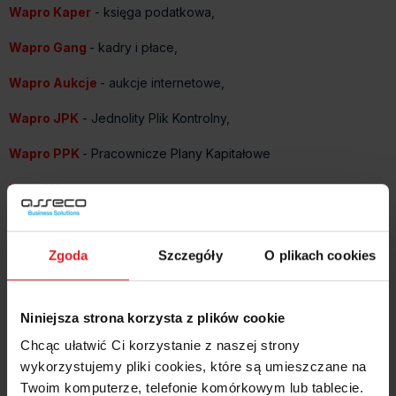
Wapro Kaper
- księga podatkowa,
Wapro Gang
- kadry i płace,
Wapro Aukcje
- aukcje internetowe,
Wapro JPK
- Jednolity Plik Kontrolny,
Wapro PPK
- Pracownicze Plany Kapitałowe
Portal Hr
.
Każdy z tych kursów jest prowadzony przez doświadczonego
lektora, co gwarantuje wysoką jakość przekazywanej wiedzy.
Zgoda
Szczegóły
O plikach cookies
To doskonała okazja do rozwijania umiejętności i poszerzania
wiedzy o nowoczesnych narzędziach zarządzania
przedsiębiorstwem.
Niniejsza strona korzysta z plików cookie
Chcąc ułatwić Ci korzystanie z naszej strony
Zapraszamy wszystkich abonentów usługi TPT360 do
wykorzystujemy pliki cookies, które są umieszczane na
skorzystania z tej wyjątkowej oferty. To nie tylko sposób na
Twoim komputerze, telefonie komórkowym lub tablecie.