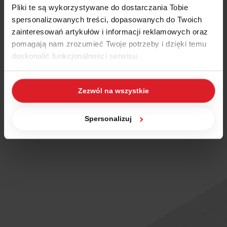
zdobycie praktycznej wiedzy, ale również okazja do
Pliki te są wykorzystywane do dostarczania Tobie
optymalizacji pracy w firmie dzięki efektywnemu wykorzystaniu
spersonalizowanych treści, dopasowanych do Twoich
oprogramowania Wapro ERP.
zainteresowań artykułów i informacji reklamowych oraz
pomagają nam zrozumieć Twoje potrzeby i dzięki temu
Nie przegap tej szansy na rozwój i zarejestruj się już dziś!
doskonalić funkcjonalności serwisu.
Zaloguj się w IHD
Część z plików jest niezbędna do prawidłowego działania
Zezwól na wszystkie
serwisu i jego funkcjonalności. Jeżeli nie wyrażasz
zgody na zapisywanie plików cookies, możesz łatwo
zarządzać swoimi uprawnieniami, np. we własnej
Spersonalizuj
przeglądarce internetowej lub po wybraniu opcji
Zarządzaj cookies. Szczegółowe informacje na ten temat
znajdziesz w naszej
Polityce Cookies
i
Polityce
Prywatności
.
Dowiedz się więcej o tym, jak Google przetwarza dane
osobowe
https://business.safety.google/privacy/
.