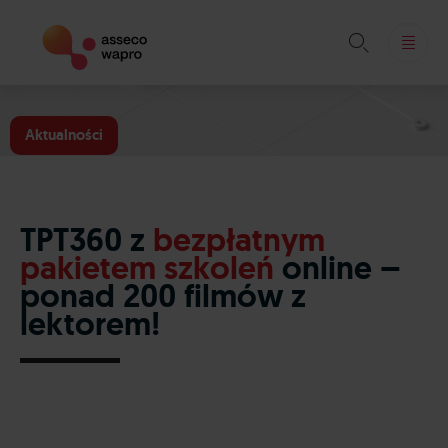

Skip
to
Aktualności
content
TPT360 z
bezpłatnym
pakietem szkoleń
online –
ponad 200 filmów z
lektorem!