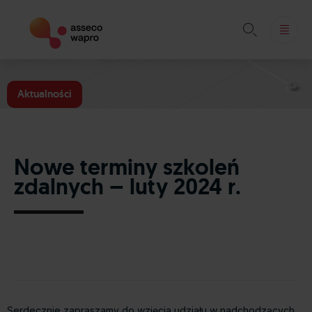

Skip
to
Aktualności
content
Nowe terminy szkoleń
zdalnych – luty 2024 r.
Serdecznie zapraszamy do wzięcia udziału w nadchodzących