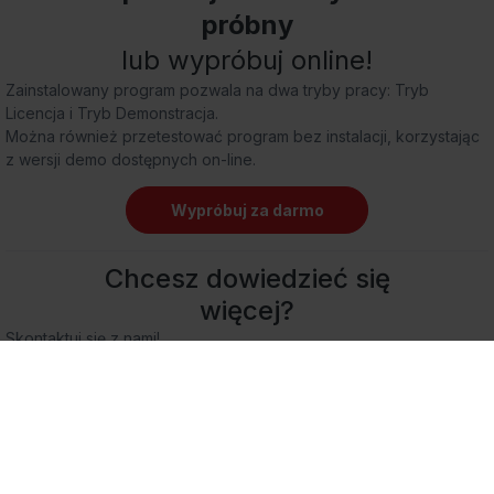
próbny
lub wypróbuj online!
Zainstalowany program pozwala na dwa tryby pracy: Tryb
Licencja i Tryb Demonstracja.
Można również przetestować program bez instalacji, korzystając
z wersji demo dostępnych on-line.
Wypróbuj za darmo
Chcesz dowiedzieć się
więcej?
Skontaktuj się z nami!
+48 22 702 89 02
sprzedaz.wapro@assecobs.pl