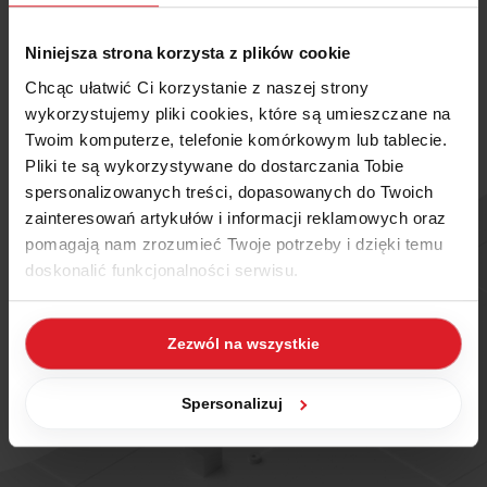
Niniejsza strona korzysta z plików cookie
Chcąc ułatwić Ci korzystanie z naszej strony
wykorzystujemy pliki cookies, które są umieszczane na
Twoim komputerze, telefonie komórkowym lub tablecie.
Pliki te są wykorzystywane do dostarczania Tobie
spersonalizowanych treści, dopasowanych do Twoich
zainteresowań artykułów i informacji reklamowych oraz
pomagają nam zrozumieć Twoje potrzeby i dzięki temu
doskonalić funkcjonalności serwisu.
Część z plików jest niezbędna do prawidłowego działania
Zezwól na wszystkie
serwisu i jego funkcjonalności. Jeżeli nie wyrażasz
zgody na zapisywanie plików cookies, możesz łatwo
zarządzać swoimi uprawnieniami, np. we własnej
Spersonalizuj
przeglądarce internetowej lub po wybraniu opcji
Zarządzaj cookies. Szczegółowe informacje na ten temat
znajdziesz w naszej
Polityce Cookies
i
Polityce