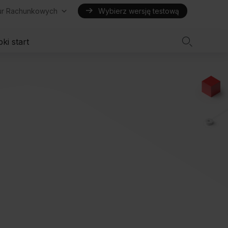
iur Rachunkowych
Wybierz wersję testową

ki start