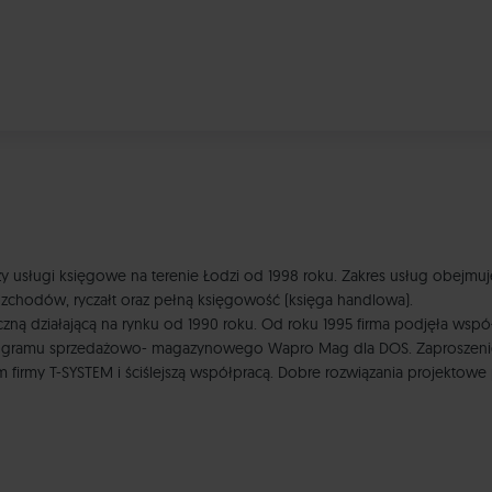
czy usługi księgowe na terenie Łodzi od 1998 roku. Zakres usług ob
zchodów, ryczałt oraz pełną księgowość (księga handlowa).
tyczną działającą na rynku od 1990 roku. Od roku 1995 firma podjęła 
rogramu sprzedażowo- magazynowego Wapro Mag dla DOS. Zaproszenie
rmy T-SYSTEM i ściślejszą współpracą. Dobre rozwiązania projektow