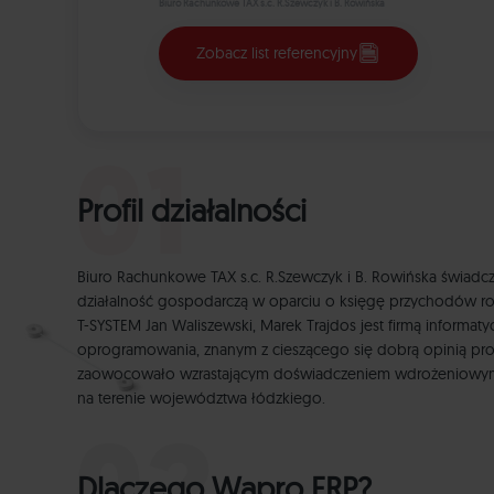
Biuro Rachunkowe TAX s.c. R.Szewczyk i B. Rowińska
Zobacz list referencyjny
Profil działalności
Biuro Rachunkowe TAX s.c. R.Szewczyk i B. Rowińska świad
działalność gospodarczą w oparciu o księgę przychodów ro
T-SYSTEM Jan Waliszewski, Marek Trajdos jest firmą informa
oprogramowania, znanym z cieszącego się dobrą opinią p
zaowocowało wzrastającym doświadczeniem wdrożeniowym fi
na terenie województwa łódzkiego.
Dlaczego Wapro ERP?