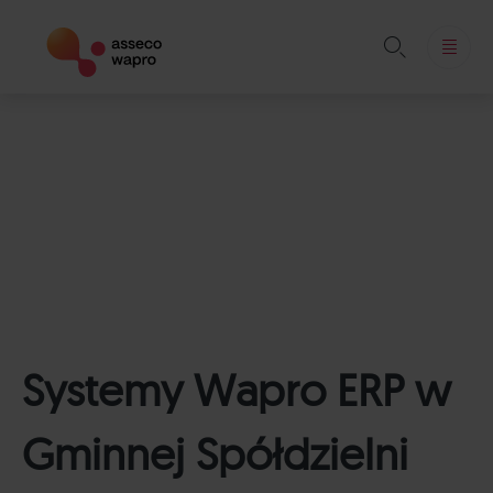

Skip
to
content
Systemy Wapro ERP w
Gminnej Spółdzielni