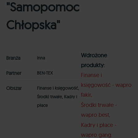
"Samopomoc
Chłopska"
Wdrożone
Branża
inna
produkty:
Partner
BEN-TEX
Finanse i
księgowość - wapro
Obszar
Finanse i księgowość,
fakir
Środki trwałe, Kadry i
Środki trwałe -
płace
wapro best
Kadry i płace -
wapro gang