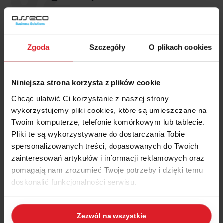
Zwiększające się potrzeby i wymagania dotyczące przetwarzania
danych sprawiły, że firma musiała zmienić swoje
oprogramowanie na takie, które będzie zgodne z platformą
Zgoda
Szczegóły
O plikach cookies
Windows. Po analizie dostępnych rozwiązań, zdecydowano się
na skorzystanie z usług firmy BEN-TEX Bernard Thomczik, która
specjalizuje się w tego typu wdrożeniach.
Niniejsza strona korzysta z plików cookie
Chcąc ułatwić Ci korzystanie z naszej strony
wykorzystujemy pliki cookies, które są umieszczane na
Opis wdrożenia
Twoim komputerze, telefonie komórkowym lub tablecie.
Pliki te są wykorzystywane do dostarczania Tobie
spersonalizowanych treści, dopasowanych do Twoich
Firma BEN-TEX zaproponowała oprogramowanie Wapro ERP by
zainteresowań artykułów i informacji reklamowych oraz
Asseco (Wapro Gang, Wapro Fakir, Wapro Best), które okazało
pomagają nam zrozumieć Twoje potrzeby i dzięki temu
się idealnym rozwiązaniem dla Gminnej Spółdzielni „SCh” w
doskonalić funkcjonalności serwisu.
Pieńsku.
Dzięki temu, spółdzielnia mogła płynnie przejść na nowe,
bardziej zaawansowane technologicznie oprogramowanie, które
Część z plików jest niezbędna do prawidłowego działania
spełniało wszystkie jej potrzeby związane z zarządzaniem danymi.
Zezwól na wszystkie
serwisu i jego funkcjonalności. Jeżeli nie wyrażasz