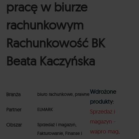
pracę w biurze
rachunkowym
Rachunkowość BK
Beata Kaczyńska
Wdrożone
Branża
biuro rachunkowe, prawne
produkty:
Partner
ELMARK
Sprzedaż i
magazyn -
Obszar
Sprzedaż i magazyn,
wapro mag
Fakturowanie, Finanse i