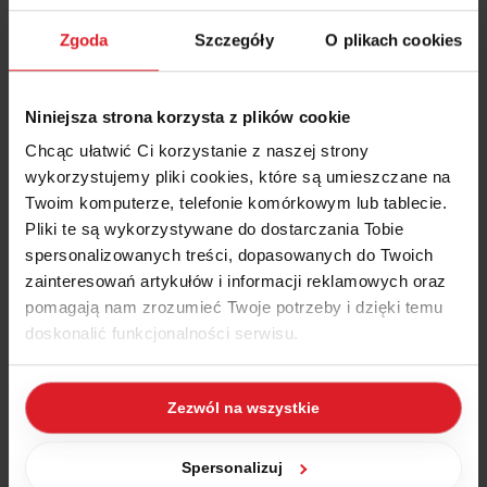
również deklaracje rozliczeń rocznych. Największy nacisk biuro
Zgoda
Szczegóły
O plikach cookies
Rachunkowość BK kładzie na rzetelność i indywidualne
podejście do Klienta.
Niniejsza strona korzysta z plików cookie
Dlaczego Wapro ERP?
Chcąc ułatwić Ci korzystanie z naszej strony
wykorzystujemy pliki cookies, które są umieszczane na
Twoim komputerze, telefonie komórkowym lub tablecie.
Firma Rachunkowość BK oferuje szeroki wachlarz usług z zakresu
Pliki te są wykorzystywane do dostarczania Tobie
prowadzenia księgowości co wymaga odpowiedniego
spersonalizowanych treści, dopasowanych do Twoich
oprogramowania, które przede wszystkim zapewni wsparcie dla
zainteresowań artykułów i informacji reklamowych oraz
obsługi wielu podmiotów gospodarczych oraz zautomatyzuje
pomagają nam zrozumieć Twoje potrzeby i dzięki temu
wykonywaną pracę. Dodatkowymi wymaganiami wobec systemu
doskonalić funkcjonalności serwisu.
jest nowoczesność i łatwość obsługi.
Do obsługi klientów biura rachunkowego wybrane zostało
Część z plików jest niezbędna do prawidłowego działania
zintegrowane oprogramowanie Wapro ERP, wyposażone w
Zezwól na wszystkie
serwisu i jego funkcjonalności. Jeżeli nie wyrażasz
liczne funkcje automatyzujące proces obsługi wielu klientów
zgody na zapisywanie plików cookies, możesz łatwo
biura. Częste aktualizacje dostosowują programy do
zmieniających się wymogów prawnych.
zarządzać swoimi uprawnieniami, np. we własnej
Spersonalizuj
O takim wyborze zadecydowała również ugruntowana i stabilna