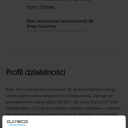
firmy Elmark.
Biuro rachunkowe Rachunkowość BK
Beata Kaczyńska
Biuro rachunkowe Rachunkowość BK Beata Kaczyńska
Profil działalności
Biuro rachunkowe Rachunkowość BK Beata Kaczyńska oferuje
szeroki zakres usług związanych z księgowością. Zajmuje się
prowadzeniem księgowości dla firm i dla osób fizycznych oraz
rozliczeniami z ZUS. Biuro prowadzi systemy kadrowo – płacowe
dla swoich klientów, sporządza wydruki deklaracji dla urzędów
skarbowych i ZUS, przygotowuje wydruki przelewów na podatki,
zestawień, bilansów oraz wniosków kredytowych, sporządza