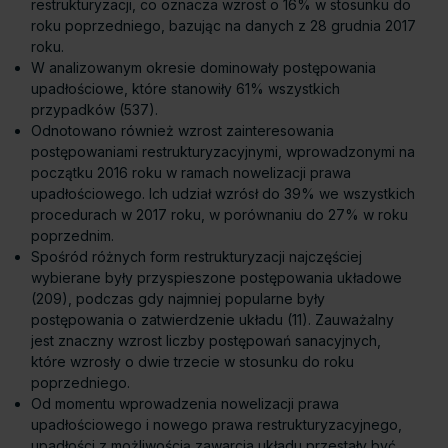
restrukturyzacji, co oznacza wzrost o 16% w stosunku do
roku poprzedniego, bazując na danych z 28 grudnia 2017
roku.
W analizowanym okresie dominowały postępowania
upadłościowe, które stanowiły 61% wszystkich
przypadków (537).
Odnotowano również wzrost zainteresowania
postępowaniami restrukturyzacyjnymi, wprowadzonymi na
początku 2016 roku w ramach nowelizacji prawa
upadłościowego. Ich udział wzrósł do 39% we wszystkich
procedurach w 2017 roku, w porównaniu do 27% w roku
poprzednim.
Spośród różnych form restrukturyzacji najczęściej
wybierane były przyspieszone postępowania układowe
(209), podczas gdy najmniej popularne były
postępowania o zatwierdzenie układu (11). Zauważalny
jest znaczny wzrost liczby postępowań sanacyjnych,
które wzrosły o dwie trzecie w stosunku do roku
poprzedniego.
Od momentu wprowadzenia nowelizacji prawa
upadłościowego i nowego prawa restrukturyzacyjnego,
upadłości z możliwością zawarcia układu przestały być