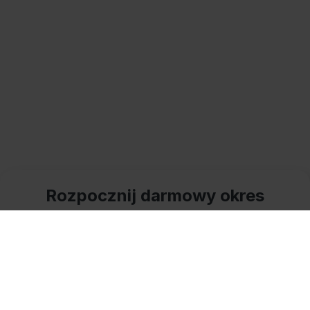
Rozpocznij darmowy okres
próbny
lub wypróbuj online!
Zainstalowany program pozwala na dwa tryby pracy: Tryb
Licencja i Tryb Demonstracja.
Można również przetestować program bez instalacji, korzystając
z wersji demo dostępnych on-line.