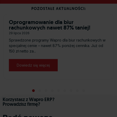
POZOSTAŁE AKTUALNOŚCI:
Oprogramowanie dla biur
rachunkowych nawet 87% taniej!
29 lipca 2026
Sprawdzone programy Wapro dla biur rachunkowych w
specjalnej cenie – nawet 87% poniżej cennika. Już od
150 zł netto za...
Dowiedz się więcej
about Oprogramowanie dla biur rachu
 Certyfikaty”
Slide group 1
Slide group 2
Slide group 3
Slide group 4
Slide group 5
Slide group 6
Slide group 7
Slide group 8
Slide group 9
Korzystasz z Wapro ERP?
Prowadzisz firmę?