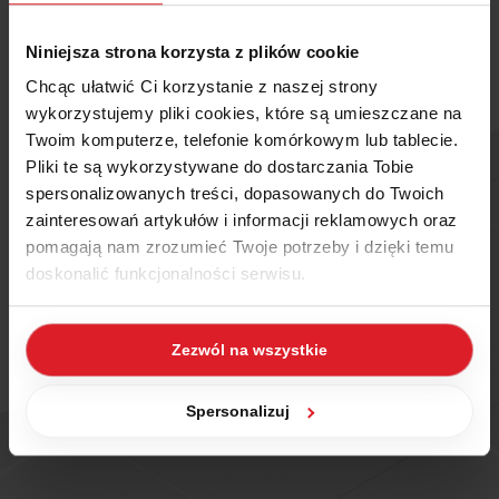
Niniejsza strona korzysta z plików cookie
Chcąc ułatwić Ci korzystanie z naszej strony
wykorzystujemy pliki cookies, które są umieszczane na
Twoim komputerze, telefonie komórkowym lub tablecie.
Pliki te są wykorzystywane do dostarczania Tobie
spersonalizowanych treści, dopasowanych do Twoich
zainteresowań artykułów i informacji reklamowych oraz
pomagają nam zrozumieć Twoje potrzeby i dzięki temu
doskonalić funkcjonalności serwisu.
Część z plików jest niezbędna do prawidłowego działania
Zezwól na wszystkie
serwisu i jego funkcjonalności. Jeżeli nie wyrażasz
zgody na zapisywanie plików cookies, możesz łatwo
zarządzać swoimi uprawnieniami, np. we własnej
Spersonalizuj
przeglądarce internetowej lub po wybraniu opcji
Zarządzaj cookies. Szczegółowe informacje na ten temat
znajdziesz w naszej
Polityce Cookies
i
Polityce