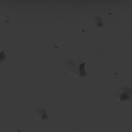
Prywatności
.
Dowiedz się więcej o tym, jak Google przetwarza dane
osobowe
https://business.safety.google/privacy/
.