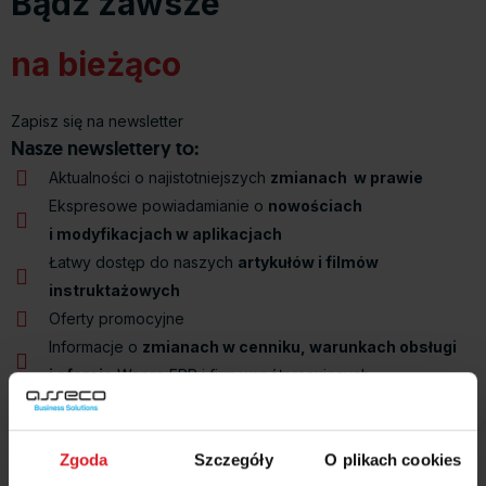
Bądź zawsze
na bieżąco
Zapisz się na newsletter
Nasze newslettery to:
Aktualności o najistotniejszych
zmianach w prawie
Ekspresowe powiadamianie o
nowościach
i modyfikacjach w aplikacjach
Łatwy dostęp do naszych
artykułów i filmów
instruktażowych
Oferty promocyjne
Informacje o
zmianach w cenniku, warunkach obsługi
i ofercie
Wapro ERP i firm współpracujących
Zaproszenia na
szkolenia i webinaria
Zgoda
Szczegóły
O plikach cookies