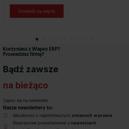
Dowiedz się więcej
about Oprogramowanie dla biur rachu
 Certyfikaty”
Slide group 1
Slide group 2
Slide group 3
Slide group 4
Slide group 5
Slide group 6
Slide group 7
Slide group 8
Slide group 9
Korzystasz z Wapro ERP?
Prowadzisz firmę?
Bądź zawsze
na bieżąco
Zapisz się na newsletter
Nasze newslettery to:
Aktualności o najistotniejszych
zmianach w prawie
Ekspresowe powiadamianie o
nowościach