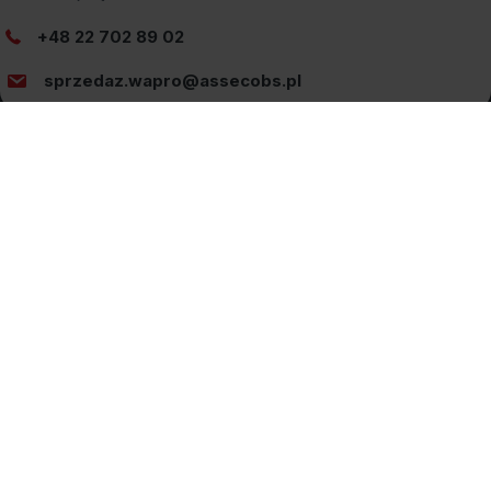
+48 22 702 89 02
sprzedaz.wapro@assecobs.pl
Jak kupić?
Promocje
Zamów Online
Pomoc Wapro ERP
Newsletter
Dane teleadresowe