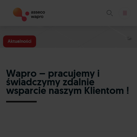

Skip
to
Aktualności
content
Wapro – pracujemy i
świadczymy zdalnie
wsparcie naszym Klientom !