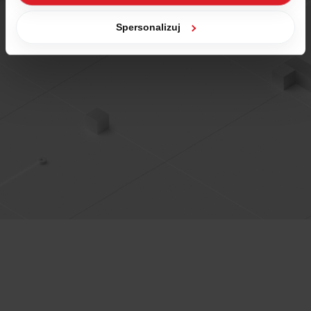
zgody na zapisywanie plików cookies, możesz łatwo
zarządzać swoimi uprawnieniami, np. we własnej
Spersonalizuj
przeglądarce internetowej lub po wybraniu opcji
Zarządzaj cookies. Szczegółowe informacje na ten temat
znajdziesz w naszej
Polityce Cookies
i
Polityce
Prywatności
.
Dowiedz się więcej o tym, jak Google przetwarza dane
osobowe
https://business.safety.google/privacy/
.