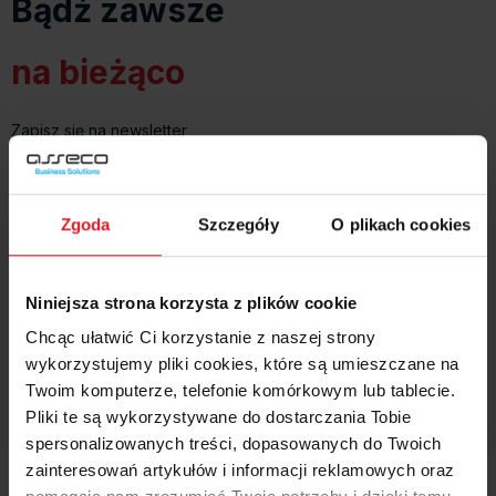
Bądź zawsze
na bieżąco
Zapisz się na newsletter
Nasze newslettery to:
Aktualności o najistotniejszych
zmianach w prawie
Ekspresowe powiadamianie o
nowościach
Zgoda
Szczegóły
O plikach cookies
i modyfikacjach w aplikacjach
Łatwy dostęp do naszych
artykułów i filmów
Niniejsza strona korzysta z plików cookie
instruktażowych
Oferty promocyjne
Chcąc ułatwić Ci korzystanie z naszej strony
Informacje o
zmianach w cenniku, warunkach obsługi
wykorzystujemy pliki cookies, które są umieszczane na
i ofercie
Wapro ERP i firm współpracujących
Twoim komputerze, telefonie komórkowym lub tablecie.
Pliki te są wykorzystywane do dostarczania Tobie
Zaproszenia na
szkolenia i webinaria
spersonalizowanych treści, dopasowanych do Twoich
zainteresowań artykułów i informacji reklamowych oraz