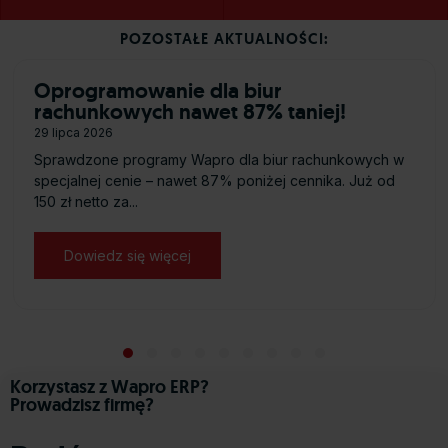
POZOSTAŁE AKTUALNOŚCI:
Oprogramowanie dla biur
rachunkowych nawet 87% taniej!
29 lipca 2026
Sprawdzone programy Wapro dla biur rachunkowych w
specjalnej cenie – nawet 87% poniżej cennika. Już od
150 zł netto za...
Dowiedz się więcej
about Oprogramowanie dla biur rachu
 Certyfikaty”
Slide group 1
Slide group 2
Slide group 3
Slide group 4
Slide group 5
Slide group 6
Slide group 7
Slide group 8
Slide group 9
Korzystasz z Wapro ERP?
Prowadzisz firmę?