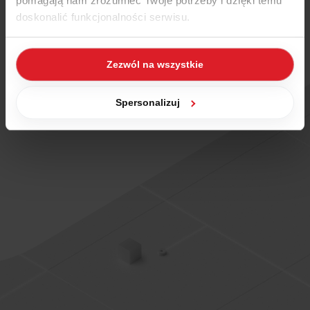
pomagają nam zrozumieć Twoje potrzeby i dzięki temu
doskonalić funkcjonalności serwisu.
Część z plików jest niezbędna do prawidłowego działania
Zezwól na wszystkie
serwisu i jego funkcjonalności. Jeżeli nie wyrażasz
zgody na zapisywanie plików cookies, możesz łatwo
zarządzać swoimi uprawnieniami, np. we własnej
Spersonalizuj
przeglądarce internetowej lub po wybraniu opcji
Zarządzaj cookies. Szczegółowe informacje na ten temat
znajdziesz w naszej
Polityce Cookies
i
Polityce
Prywatności
.
Dowiedz się więcej o tym, jak Google przetwarza dane
osobowe
https://business.safety.google/privacy/
.