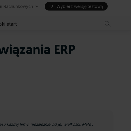
iur Rachunkowych
Wybierz wersję testową

ki start
wiązania ERP
 każdej firmy, niezależnie od jej wielkości. Małe i