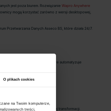
wanych jest poza biurem. Rozwiązanie
Wapro Anywhere
tkownicy mogą korzystać zarówno z wersji desktopowej,
ntrum Przetwarzania Danych Asseco BS, które działa 24/7.
HR od Wapro ERP
to narzędzie, które automatyzuje
ortalu HR możliwe jest:
O plikach cookies
tami.
łędów.
szczane na Twoim komputerze,
 jest kluczowe w procesie cyfrowej transformacji.
nalizowanych treści,