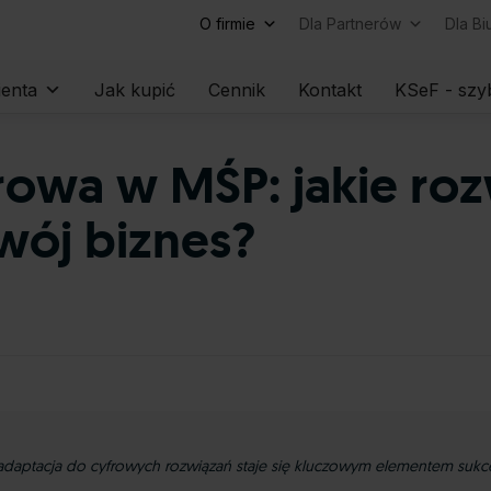
O firmie
Dla Partnerów
Dla B
Skip
ienta
Jak kupić
Cennik
Kontakt
KSeF - szyb
to
content
rowa w MŚP: jakie roz
ój biznes?
adaptacja do cyfrowych rozwiązań staje się kluczowym elementem sukcesu