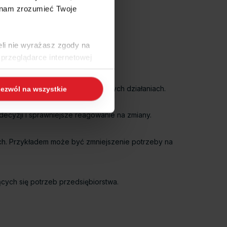
 nam zrozumieć Twoje
eli nie wyrażasz zgody na
przeglądarce internetowej
 naszej
Polityce Cookies
i
upić się na bardziej strategicznych działaniach.
ezwól na wszystkie
ogle/privacy/
.
ecyzji i sprawniejsze reagowanie na zmiany.
ch. Przykładem może być zmniejszenie potrzeby na
cych się potrzeb przedsiębiorstwa.