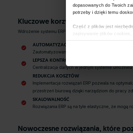
dopasowanych do Twoich zai
potrzeby i dzięki temu dosko
Kluczowe korzyści z wdrożenia ERP 
Część z plików jest niezbędn
Wdrożenie systemu ERP przynosi liczne korzyści, które m
zapisywanie plików cookies,
lub po wybraniu opcji Zarzą
AUTOMATYZACJA PROCESÓW
Polityce Prywatności
.
Zautomatyzowanie rutynowych zadań, takich jak wy
LEPSZA KONTROLA NAD DANYMI
Dowiedz się więcej o tym, 
Centralizacja danych w jednym systemie umożliwia
REDUKCJA KOSZTÓW
Implementacja rozwiązań ERP pozwala na optymali
przestrzeń biurową dzięki narzędziom do pracy zda
SKALOWALNOŚĆ
Rozwiązania ERP są na tyle elastyczne, że mogą ro
Nowoczesne rozwiązania, które poz