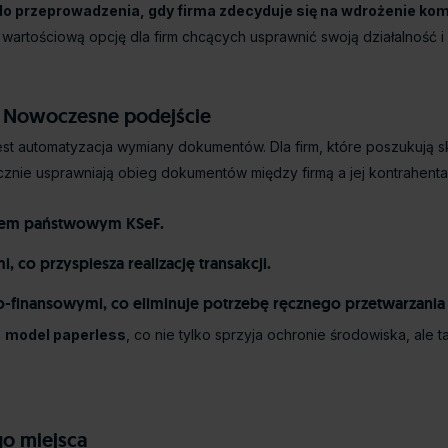
do przeprowadzenia, gdy firma zdecyduje się na wdrożenie komp
 wartościową opcję dla firm chcących usprawnić swoją działalność 
 Nowoczesne podejście
st automatyzacja wymiany dokumentów. Dla firm, które poszukują 
cznie usprawniają obieg dokumentów między firmą a jej kontrahenta
rem państwowym KSeF.
co przyspiesza realizację transakcji.
wo-finansowymi, co eliminuje potrzebę ręcznego przetwarzan
a
model paperless
, co nie tylko sprzyja ochronie środowiska, ale
go miejsca