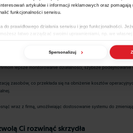
nteresowań artykułów i informacji reklamowych oraz pomagają
nalić funkcjonalności serwisu.
w procesie cyfrowej transformacji
a do prawidłowego działania serwisu i jego funkcjonalności. Jeż
ogą przyspieszyć cyfrową transformację biznesu:
 możesz łatwo zarządzać swoimi uprawnieniami, np. we własnej 
dzaj cookies. Szczegółowe informacje na ten temat znajdziesz w
stawianie faktur czy zarządzanie zapasami, pozwala pracownikom sk
Spersonalizuj
Z
jak Google przetwarza dane osobowe
https://business.safety.go
 firmom lepsze monitorowanie działalności, szybsze podejmowanie d
zację zasobów, co przekłada się na obniżenie kosztów operacyjny
lnej.
snąć wraz z firmą, umożliwiając dostosowanie systemu do zmieniają
wolą Ci rozwinąć skrzydła