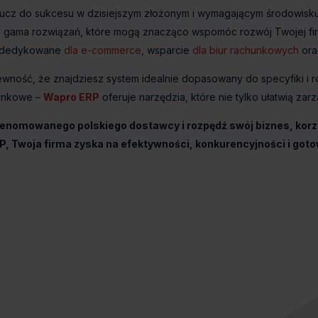
lucz do sukcesu w dzisiejszym złożonym i wymagającym środowisk
 gama rozwiązań, które mogą znacząco wspomóc rozwój Twojej firmy
a dedykowane
dla e-commerce
, wsparcie
dla biur rachunkowych
ora
wność, że znajdziesz system idealnie dopasowany do specyfiki i r
hunkowe –
Wapro ERP
oferuje narzędzia, które nie tylko ułatwią zarz
omowanego polskiego dostawcy i rozpędź swój biznes, korzyst
, Twoja firma zyska na efektywności, konkurencyjności i goto