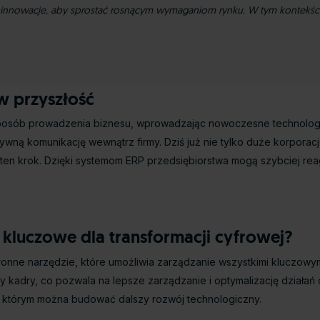
 na innowacje, aby sprostać rosnącym wymaganiom rynku. W tym kontekś
w przyszłość
 sposób prowadzenia biznesu, wprowadzając nowoczesne technolog
ywną komunikację wewnątrz firmy. Dziś już nie tylko duże korporac
na ten krok. Dzięki systemom ERP przedsiębiorstwa mogą szybciej r
kluczowe dla transformacji cyfrowej?
nne narzędzie, które umożliwia zarządzanie wszystkimi kluczowymi
czy kadry, co pozwala na lepsze zarządzanie i optymalizację dział
na którym można budować dalszy rozwój technologiczny.