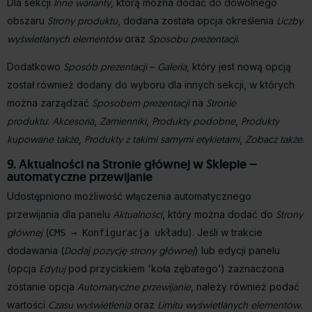
Dla sekcji
Inne warianty
, którą można dodać do dowolnego
obszaru
Strony produktu
, dodana została opcja określenia
Liczby
wyświetlanych elementów
oraz
Sposobu prezentacji
.
Dodatkowo
Sposób prezentacji
–
Galeria
, który jest nową opcją
został również dodany do wyboru dla innych sekcji, w których
można zarządzać
Sposobem prezentacji
na
Stronie
produktu
:
Akcesoria
,
Zamienniki
,
Produkty podobne
,
Produkty
kupowane także
,
Produkty z takimi samymi etykietami
,
Zobacz także
.
9. Aktualności na Stronie głównej w Sklepie –
automatyczne przewijanie
Udostępniono możliwość włączenia automatycznego
przewijania dla panelu
Aktualności
, który można dodać do
Strony
głównej
(
). Jeśli w trakcie
CMS → Konfiguracja układu
dodawania (
Dodaj pozycję strony głównej
) lub edycji panelu
(opcja
Edytuj
pod przyciskiem 'koła zębatego’) zaznaczona
zostanie opcja
Automatyczne przewijanie
, należy również podać
wartości
Czasu wyświetlenia
oraz
Limitu wyświetlanych elementów
.