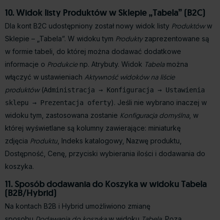
10. Widok listy Produktów w Sklepie „Tabela” (B2C)
Dla kont B2C udostępniony został nowy widok listy
Produktów
w
Sklepie – „Tabela”. W widoku tym
Produkty
zaprezentowane są
w formie tabeli, do której można dodawać dodatkowe
informacje o
Produkcie
np. Atrybuty. Widok
Tabela
można
włączyć w ustawieniach
Aktywność widoków na liście
produktów
(
Administracja → Konfiguracja → Ustawienia
). Jeśli nie wybrano inaczej w
sklepu → Prezentacja oferty
widoku tym, zastosowana zostanie
Konfiguracja domyślna
, w
której wyświetlane są kolumny zawierające: miniaturkę
zdjęcia
Produktu
, Indeks katalogowy, Nazwę produktu,
Dostępność, Cenę, przyciski wybierania ilości i dodawania do
koszyka.
11. Sposób dodawania do Koszyka w widoku Tabela
(B2B/Hybrid)
Na kontach B2B i Hybrid umożliwiono zmianę
sposobu
Dodawania do koszyka
w widoku
Tabela
. Poza