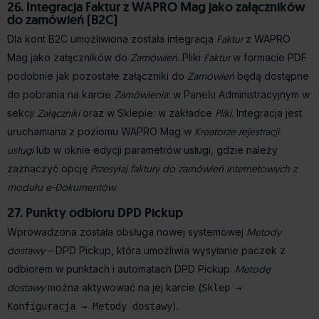
26. Integracja Faktur z WAPRO Mag jako załączników
do zamówień (B2C)
Dla kont B2C umożliwiona została integracja
Faktur
z WAPRO
Mag jako załączników do
Zamówień
. Pliki
Faktur
w formacie PDF
podobnie jak pozostałe załączniki do
Zamówień
będą dostępne
do pobrania na karcie
Zamówienia
: w Panelu Administracyjnym w
sekcji
Załączniki
oraz w Sklepie: w zakładce
Pliki
. Integracja jest
uruchamiana z poziomu WAPRO Mag w
Kreatorze rejestracji
usługi
lub w oknie edycji parametrów usługi, gdzie należy
zaznaczyć opcję
Przesyłaj faktury do zamówień internetowych z
modułu e-Dokumentów
.
27. Punkty odbioru DPD Pickup
Wprowadzona została obsługa nowej systemowej
Metody
dostawy
– DPD Pickup, która umożliwia wysyłanie paczek z
odbiorem w punktach i automatach DPD Pickup.
Metodę
dostawy
można aktywować na jej karcie (
Sklep →
).
Konfiguracja → Metody dostawy