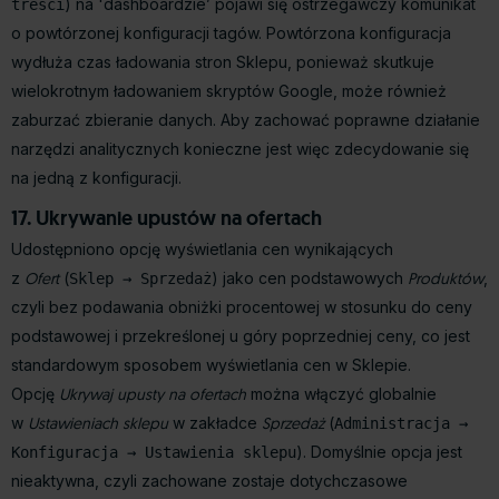
) na 'dashboardzie’ pojawi się ostrzegawczy komunikat
treści
o powtórzonej konfiguracji tagów. Powtórzona konfiguracja
wydłuża czas ładowania stron Sklepu, ponieważ skutkuje
wielokrotnym ładowaniem skryptów Google, może również
zaburzać zbieranie danych. Aby zachować poprawne działanie
narzędzi analitycznych konieczne jest więc zdecydowanie się
na jedną z konfiguracji.
17. Ukrywanie upustów na ofertach
Udostępniono opcję wyświetlania cen wynikających
z
Ofert
(
) jako cen podstawowych
Produktów
,
Sklep → Sprzedaż
czyli bez podawania obniżki procentowej w stosunku do ceny
podstawowej i przekreślonej u góry poprzedniej ceny, co jest
standardowym sposobem wyświetlania cen w Sklepie.
Opcję
Ukrywaj upusty na ofertach
można włączyć globalnie
w
Ustawieniach sklepu
w zakładce
Sprzedaż
(
Administracja →
). Domyślnie opcja jest
Konfiguracja → Ustawienia sklepu
nieaktywna, czyli zachowane zostaje dotychczasowe