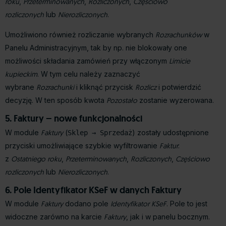
roku
,
Przeterminowanych
,
Rozliczonych
,
Częściowo
rozliczonych
lub
Nierozliczonych
.
Umożliwiono również rozliczanie wybranych
Rozrachunków
w
Panelu Administracyjnym, tak by np. nie blokowały one
możliwości składania zamówień przy włączonym
Limicie
kupieckim
. W tym celu należy zaznaczyć
wybrane
Rozrachunki
i kliknąć przycisk
Rozlicz
i potwierdzić
decyzję. W ten sposób kwota
Pozostało
zostanie wyzerowana.
5. Faktury – nowe funkcjonalności
W module
Faktury
(
) zostały udostępnione
Sklep → Sprzedaż
przyciski umożliwiające szybkie wyfiltrowanie
Faktur
:
z
Ostatniego roku
,
Przeterminowanych
,
Rozliczonych
,
Częściowo
rozliczonych
lub
Nierozliczonych
.
6. Pole Identyfikator KSeF w danych Faktury
W module
Faktury
dodano pole
Identyfikator KSeF
. Pole to jest
widoczne zarówno na karcie
Faktury
, jak i w panelu bocznym.