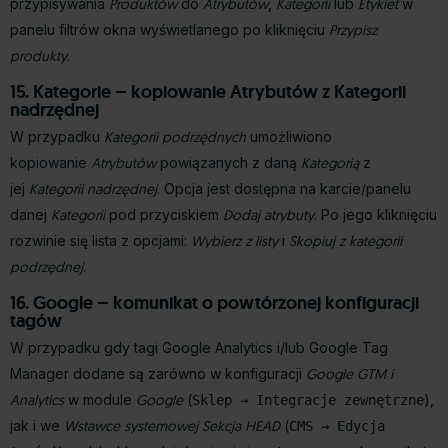
przypisywania
Produktów
do
Atrybutów
,
Kategorii
lub
Etykiet
w
panelu filtrów okna wyświetlanego po kliknięciu
Przypisz
produkty
.
15. Kategorie – kopiowanie Atrybutów z Kategorii
nadrzędnej
W przypadku
Kategorii podrzędnych
umożliwiono
kopiowanie
Atrybutów
powiązanych z daną
Kategorią
z
jej
Kategorii nadrzędnej
. Opcja jest dostępna na karcie/panelu
danej
Kategorii
pod przyciskiem
Dodaj atrybuty
. Po jego kliknięciu
rozwinie się lista z opcjami:
Wybierz z listy
i
Skopiuj z kategorii
podrzędnej
.
16. Google – komunikat o powtórzonej konfiguracji
tagów
W przypadku gdy tagi Google Analytics i/lub Google Tag
Manager dodane są zarówno w konfiguracji
Google GTM i
Analytics
w module
Google
(
),
Sklep → Integracje zewnętrzne
jak i we
Wstawce systemowej
Sekcja HEAD
(
CMS → Edycja