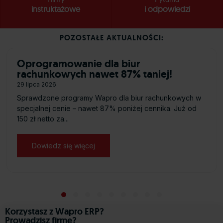
instruktażowe
i odpowiedzi
POZOSTAŁE AKTUALNOŚCI:
Oprogramowanie dla biur
rachunkowych nawet 87% taniej!
29 lipca 2026
Sprawdzone programy Wapro dla biur rachunkowych w
specjalnej cenie – nawet 87% poniżej cennika. Już od
150 zł netto za...
Dowiedz się więcej
about Oprogramowanie dla biur rachu
 Certyfikaty”
Slide group 1
Slide group 2
Slide group 3
Slide group 4
Slide group 5
Slide group 6
Slide group 7
Slide group 8
Slide group 9
Korzystasz z Wapro ERP?
Prowadzisz firmę?