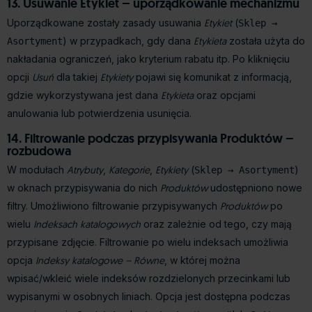
13. Usuwanie Etykiet – uporządkowanie mechanizmu
Uporządkowane zostały zasady usuwania
Etykiet
(
Sklep →
) w przypadkach, gdy dana
Etykieta
została użyta do
Asortyment
nakładania ograniczeń, jako kryterium rabatu itp. Po kliknięciu
opcji
Usuń
dla takiej
Etykiety
pojawi się komunikat z informacją,
gdzie wykorzystywana jest dana
Etykieta
oraz opcjami
anulowania lub potwierdzenia usunięcia.
14. Filtrowanie podczas przypisywania Produktów –
rozbudowa
W modułach
Atrybuty
,
Kategorie
,
Etykiety
(
)
Sklep → Asortyment
w oknach przypisywania do nich
Produktów
udostępniono nowe
filtry. Umożliwiono filtrowanie przypisywanych
Produktów
po
wielu
Indeksach katalogowych
oraz zależnie od tego, czy mają
przypisane zdjęcie. Filtrowanie po wielu indeksach umożliwia
opcja
Indeksy katalogowe – Równe
, w której można
wpisać/wkleić wiele indeksów rozdzielonych przecinkami lub
wypisanymi w osobnych liniach. Opcja jest dostępna podczas