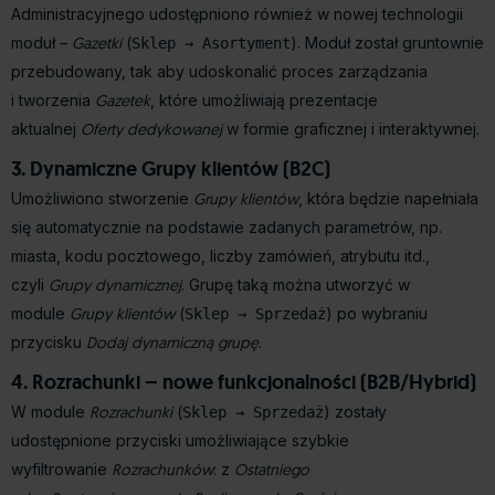
Administracyjnego udostępniono również w nowej technologii
moduł –
Gazetki
(
). Moduł został gruntownie
Sklep → Asortyment
przebudowany, tak aby udoskonalić proces zarządzania
i tworzenia
Gazetek
, które umożliwiają prezentacje
aktualnej
Oferty dedykowanej
w formie graficznej i interaktywnej.
3. Dynamiczne Grupy klientów (B2C)
Umożliwiono stworzenie
Grupy klientów
, która będzie napełniała
się automatycznie na podstawie zadanych parametrów, np.
miasta, kodu pocztowego, liczby zamówień, atrybutu itd.,
czyli
Grupy dynamicznej
. Grupę taką można utworzyć w
module
Grupy klientów
(
) po wybraniu
Sklep → Sprzedaż
przycisku
Dodaj dynamiczną grupę
.
4. Rozrachunki – nowe funkcjonalności (B2B/Hybrid)
W module
Rozrachunki
(
) zostały
Sklep → Sprzedaż
udostępnione przyciski umożliwiające szybkie
wyfiltrowanie
Rozrachunków
: z
Ostatniego