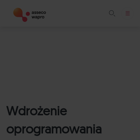

Skip
to
content
Wdrożenie
oprogramowania