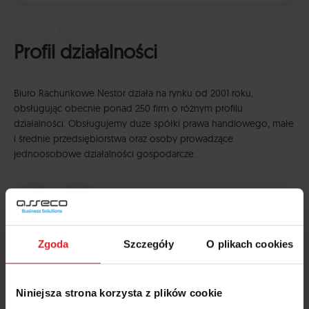
Profil działalności
Biuro Rachunkowe Nestor działa na rynku od 2001 roku,
obsługując obecnie ponad 250 firm o różnym profilu
działalności. Obsługujemy duże spółki prawa handlowego, małe
i średnie przedsiębiorstwa oraz osoby prowadzące
jednoosobowe działalności gospodarcze.
Dlaczego Wapro ERP?
Zgoda
Szczegóły
O plikach cookies
Nasze biuro od początku 2004 roku z powodzeniem
wykorzystuje system księgowy Wapro Fakir z linii Wapro ERP.
Niniejsza strona korzysta z plików cookie