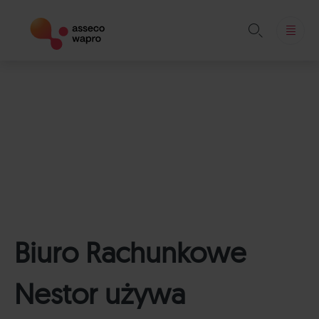

Skip
to
content
Biuro Rachunkowe
Nestor używa