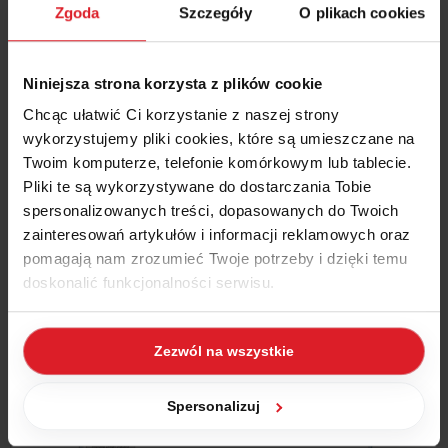
Zgoda
Szczegóły
O plikach cookies
Rys. 4. Ekran Zamówień w WAPRO Mag – zakładka informacje
dodatkowe
Niniejsza strona korzysta z plików cookie
Kolejną informacją przekazywaną przez moduł do WAPRO Mag
Chcąc ułatwić Ci korzystanie z naszej strony
jest ustawienie wartości statusu zamówienia na „wysłane (S)”.
wykorzystujemy pliki cookies, które są umieszczane na
Zmiana statusu skutkuje również zmianami na sklepach, które są
Twoim komputerze, telefonie komórkowym lub tablecie.
z nim połączone (np. Abstore lub Mistral).
Pliki te są wykorzystywane do dostarczania Tobie
spersonalizowanych treści, dopasowanych do Twoich
zainteresowań artykułów i informacji reklamowych oraz
pomagają nam zrozumieć Twoje potrzeby i dzięki temu
doskonalić funkcjonalności serwisu.
Część z plików jest niezbędna do prawidłowego działania
Zezwól na wszystkie
serwisu i jego funkcjonalności. Jeżeli nie wyrażasz
zgody na zapisywanie plików cookies, możesz łatwo
zarządzać swoimi uprawnieniami, np. we własnej
Spersonalizuj
przeglądarce internetowej lub po wybraniu opcji