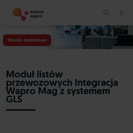

Skip
to
Moduły dodatkowe
content
Moduł listów
przewozowych Integracja
Wapro Mag z systemem
GLS