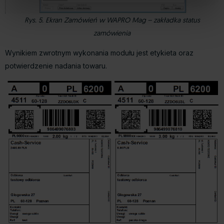
Zarządzaj cookies. Szczegółowe informacje na ten temat
znajdziesz w naszej
Polityce Cookies
i
Polityce
Rys. 5. Ekran Zamówień w WAPRO Mag – zakładka status
Prywatności
.
zamówienia
Dowiedz się więcej o tym, jak Google przetwarza dane
Wynikiem zwrotnym wykonania modułu jest etykieta oraz
osobowe
https://business.safety.google/privacy/
.
potwierdzenie nadania towaru.