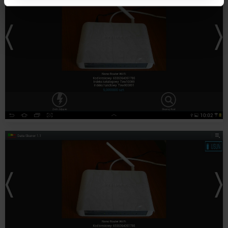
Zarządzaj cookies. Szczegółowe informacje na ten temat
znajdziesz w naszej
Polityce Cookies
i
Polityce
Prywatności
.
Dowiedz się więcej o tym, jak Google przetwarza dane
osobowe
https://business.safety.google/privacy/
.