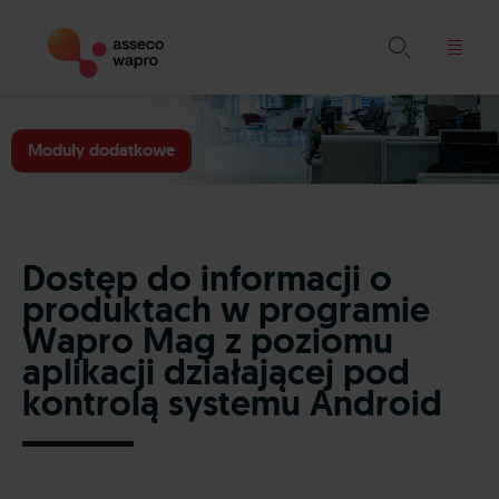

Skip
to
Moduły dodatkowe
content
Dostęp do informacji o
produktach w programie
Wapro Mag z poziomu
aplikacji działającej pod
kontrolą systemu Android