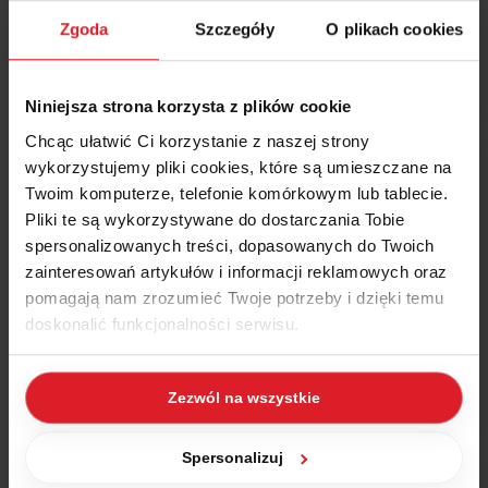
Zgoda
Szczegóły
O plikach cookies
Niniejsza strona korzysta z plików cookie
Chcąc ułatwić Ci korzystanie z naszej strony
wykorzystujemy pliki cookies, które są umieszczane na
Twoim komputerze, telefonie komórkowym lub tablecie.
Pliki te są wykorzystywane do dostarczania Tobie
spersonalizowanych treści, dopasowanych do Twoich
zainteresowań artykułów i informacji reklamowych oraz
pomagają nam zrozumieć Twoje potrzeby i dzięki temu
doskonalić funkcjonalności serwisu.
Część z plików jest niezbędna do prawidłowego działania
Zezwól na wszystkie
serwisu i jego funkcjonalności. Jeżeli nie wyrażasz
zgody na zapisywanie plików cookies, możesz łatwo
zarządzać swoimi uprawnieniami, np. we własnej
Spersonalizuj
przeglądarce internetowej lub po wybraniu opcji