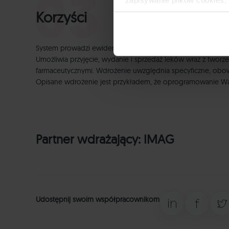
zapisywanie plików cookies,
Korzyści
lub po wybraniu opcji Zarzą
Polityce Prywatności
.
System prowadzi ewidencję magazynu leków z podziałem na 
Dowiedz się więcej o tym, 
Umożliwia przyjęcie, wydanie i sprzedaż leków wraz z twor
farmaceutycznymi. Wdrożenie uwzględnia specyficzne, obowią
Opisane wdrożenie jest przykładem, że oprogramowanie Wap
Partner wdrażający:
IMAG
Udostępnij swoim współpracownikom