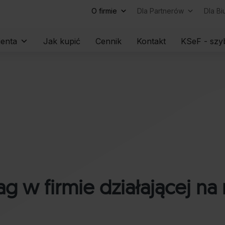
O firmie
Dla Partnerów
Dla B
Skip
ienta
Jak kupić
Cennik
Kontakt
KSeF - szyb
to
content
w firmie działającej na 