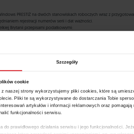
ows PRESTIŻ na dwóch stanowiskach roboczych wraz z przygotowanie
ianiem rejestracji numerów serii i dat ważności.
lkiej Brytanii przepisami podatkowymi:
akim jest sprzedaż z uwzględnieniem numerów serii i dat ważności dla każ
roduktu, jakim są farmaceutyki. Wszystkie wydruki przygotowano w wers
Szczegóły
 plików cookie
e z naszej strony wykorzystujemy pliki cookies, które są umie
lecie. Pliki te są wykorzystywane do dostarczania Tobie sperso
nteresowań artykułów i informacji reklamowych oraz pomagają
nalić funkcjonalności serwisu.
jne i daty ważności
a do prawidłowego działania serwisu i jego funkcjonalności. Jeż