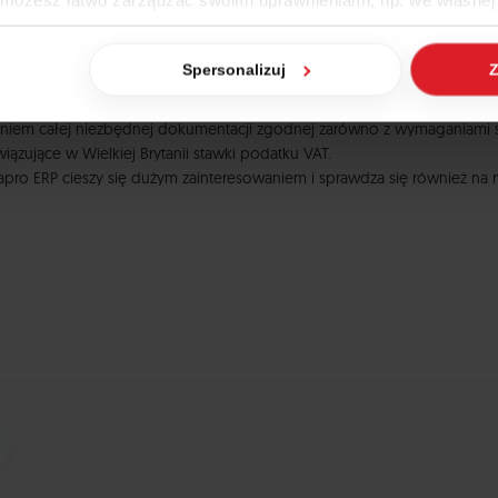
 możesz łatwo zarządzać swoimi uprawnieniami, np. we własnej 
dzaj cookies. Szczegółowe informacje na ten temat znajdziesz w
Spersonalizuj
Z
partie i daty ważności.
jak Google przetwarza dane osobowe
https://business.safety.go
zeniem całej niezbędnej dokumentacji zgodnej zarówno z wymaganiami sp
zujące w Wielkiej Brytanii stawki podatku VAT.
ro ERP cieszy się dużym zainteresowaniem i sprawdza się również na r