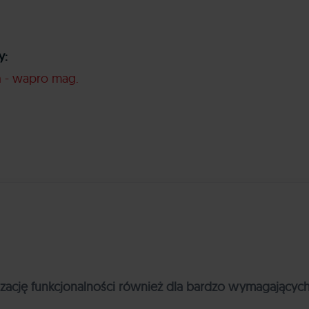
y:
n - wapro mag
zację funkcjonalności również dla bardzo wymagających