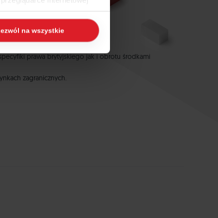
przeglądarce internetowej
 naszej
Polityce Cookies
i
ezwól na wszystkie
ogle/privacy/
.
ecyfiki prawa brytyjskiego jak i obrotu środkami
ynkach zagranicznych.