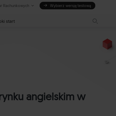
iur Rachunkowych
Wybierz wersję testową

ki start
rynku angielskim w