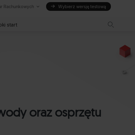
iur Rachunkowych
Wybierz wersję testową

ki start
wody oraz osprzętu