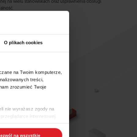
nej na wielu stanowiskach oraz usprawnienia obsługi
alność.
O plikach cookies
szczane na Twoim komputerze,
nalizowanych treści,
 nam zrozumieć Twoje
eli nie wyrażasz zgody na
przeglądarce internetowej
 naszej
Polityce Cookies
i
ezwól na wszystkie