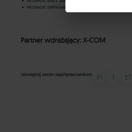
Możliwość pracy zdalnej,
Możliwość definiowania zamienników.
Dowiedz się więcej o tym, 
Partner wdrażający:
X-COM
Udostępnij swoim współpracownikom