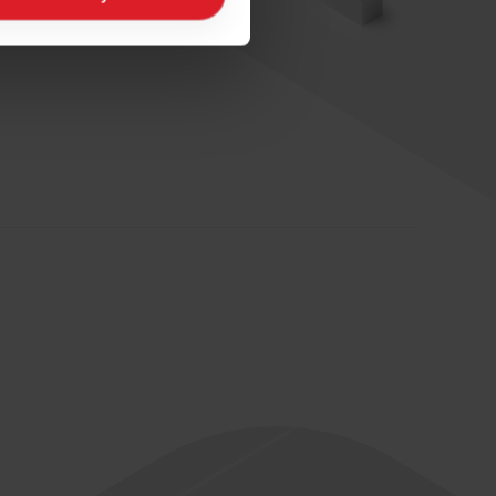
ogle/privacy/
.