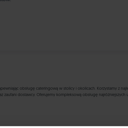
zapewniając obsługę cateringową w stolicy i okolicach. Korzystamy z najl
az zaufani dostawcy. Oferujemy kompleksową obsługę najróżniejszych uro