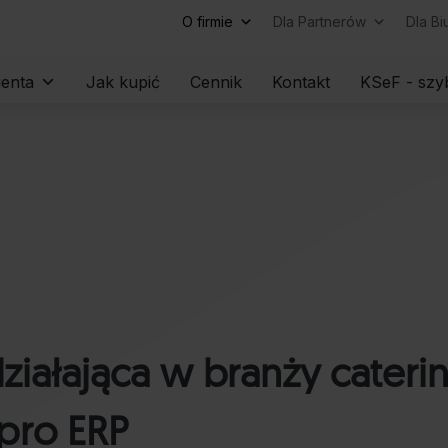
O firmie
Dla Partnerów
Dla B
Skip
ienta
Jak kupić
Cennik
Kontakt
KSeF - szyb
to
content
ziałająca w branży cateri
pro ERP