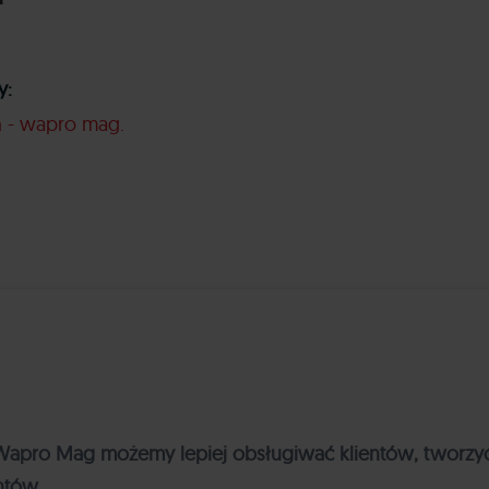
y:
n - wapro mag
pro Mag możemy lepiej obsługiwać klientów, tworzyć at
ntów.