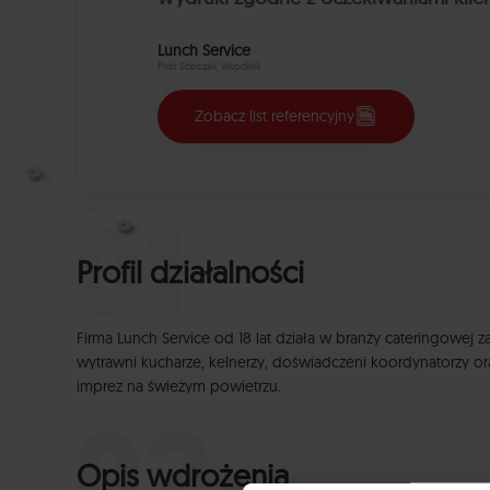
Lunch Service
Piotr Sobczak, Wspólnik
Zobacz list referencyjny
Profil działalności
Firma Lunch Service od 18 lat działa w branży cateringowej 
wytrawni kucharze, kelnerzy, doświadczeni koordynatorzy or
imprez na świeżym powietrzu.
Opis wdrożenia