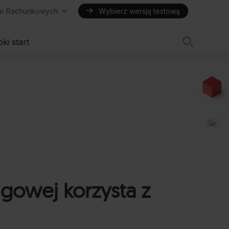
iur Rachunkowych
Wybierz wersję testową

ki start
ngowej korzysta z