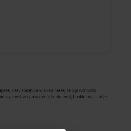
epszej klasy sprzętu a w skład naszej załogi wchodzą
czystości, w tym szkoleń, konferencji, bankietów, a także