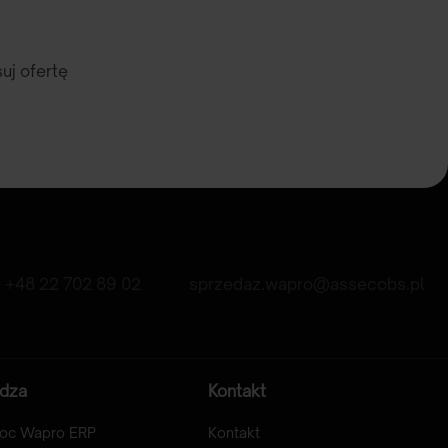
uj ofertę
+48 22 702 89 02
sprzedaz.wapro@assecobs.pl
dza
Kontakt
oc Wapro ERP
Kontakt