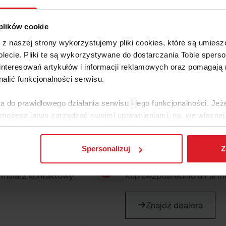
Konieczna instalacja na Tw
 plików cookie
e z naszej strony wykorzystujemy pliki cookies, które są umie
lecie. Pliki te są wykorzystywane do dostarczania Tobie sperso
nteresowań artykułów i informacji reklamowych oraz pomagają
nalić funkcjonalności serwisu.
tania? Zgłoś się do nas lub 
a do prawidłowego działania serwisu i jego funkcjonalności. Jeż
 możesz łatwo zarządzać swoimi uprawnieniami, np. we własnej 
dzaj cookies. Szczegółowe informacje na ten temat znajdziesz w
Spersonalizuj
Z
Zamów u Partnera
jak Google przetwarza dane osobowe
https://business.safety.go
rmularz kontaktowy.
Kup bezpośrednio u Partne
Znajdź dealera