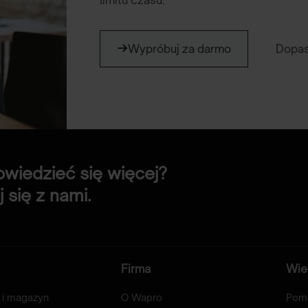
limitu czasu.
Wypróbuj za darmo
Dopas
wiedzieć się więcej?
 się z nami.
Firma
Wie
 i magazyn
O Wapro
Pom