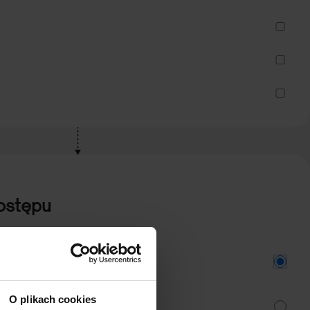
ostępu
czności instalacji i utrzymania.
O plikach cookies