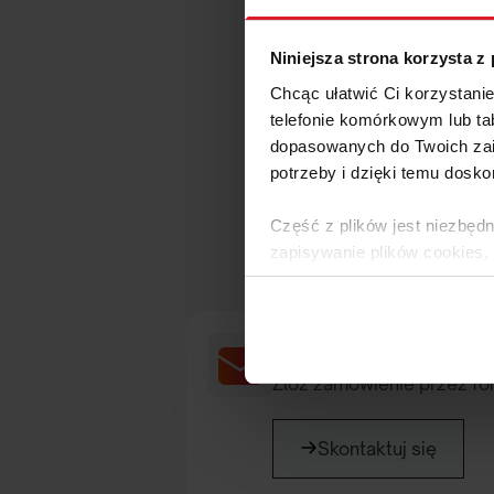
Niniejsza strona korzysta z
Chcąc ułatwić Ci korzystani
telefonie komórkowym lub tab
dopasowanych do Twoich zai
potrzeby i dzięki temu dosko
Masz py
Część z plików jest niezbędn
zapisywanie plików cookies,
lub po wybraniu opcji Zarzą
Polityce Prywatności
.
Napisz do nas
Dowiedz się więcej o tym, 
Złóż zamówienie przez fo
Skontaktuj się