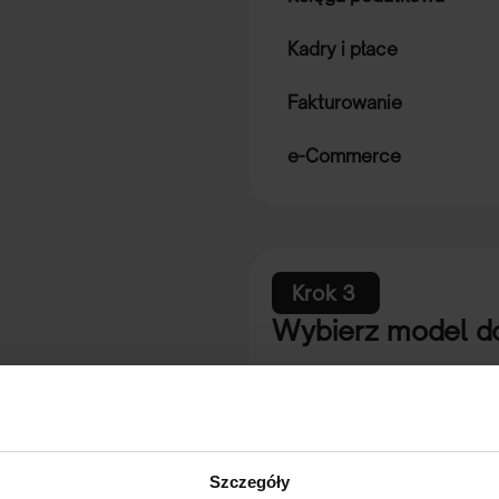
Kadry i płace
Fakturowanie
e-Commerce
Krok 3
:
Wybierz model d
Online – w chmurze
Elastyczność pracy bez konie
Szczegóły
Lokalnie – On-premise