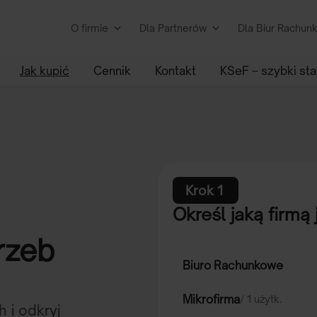
O firmie
Dla Partnerów
Dla Biur Rachu
Jak kupić
Cennik
Kontakt
KSeF – szybki sta
Krok 1
:
Określ jaką firmą 
rzeb
Biuro Rachunkowe
Mikrofirma
/ 1 użytk.
 i odkryj