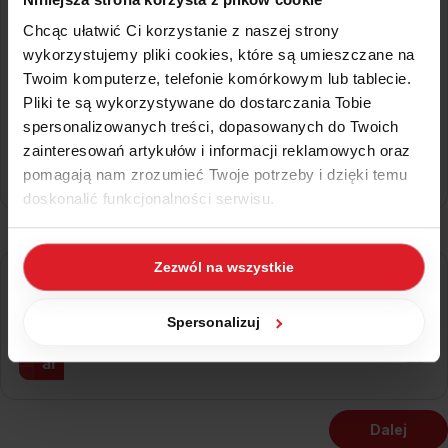
Chcąc ułatwić Ci korzystanie z naszej strony
finanse i księgowość
wykorzystujemy pliki cookies, które są umieszczane na
Twoim komputerze, telefonie komórkowym lub tablecie.
księga podatkowa
Pliki te są wykorzystywane do dostarczania Tobie
spersonalizowanych treści, dopasowanych do Twoich
zainteresowań artykułów i informacji reklamowych oraz
kadry i płace
pomagają nam zrozumieć Twoje potrzeby i dzięki temu
doskonalić funkcjonalności serwisu.
Dodatkowe funkcje i możliwości
Część z plików jest niezbędna do prawidłowego działania
Zezwól na wszystkie
serwisu i jego funkcjonalności. Jeżeli nie wyrażasz
środki trwałe
zgody na zapisywanie plików cookies, możesz łatwo
zarządzać swoimi uprawnieniami, np. we własnej
Spersonalizuj
przeglądarce internetowej lub po wybraniu opcji
analizy wielowymiarowe
Zarządzaj cookies. Szczegółowe informacje na ten temat
znajdziesz w naszej
Polityce Cookies
i
Polityce
Prywatności
.
Dalej