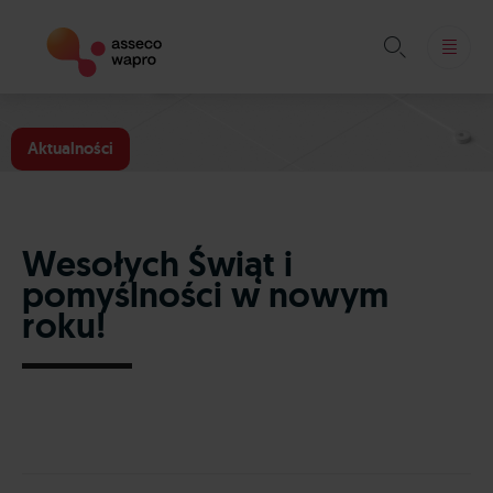

Skip
to
Aktualności
content
Wesołych Świąt i
pomyślności w nowym
roku!