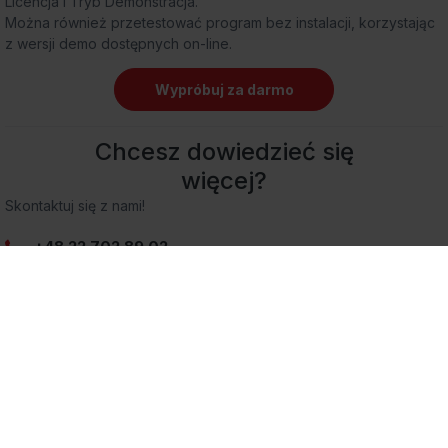
Licencja i Tryb Demonstracja.
Można również przetestować program bez instalacji, korzystając
z wersji demo dostępnych on-line.
Wypróbuj za darmo
Chcesz dowiedzieć się
więcej?
Skontaktuj się z nami!
+48 22 702 89 02
sprzedaz.wapro@assecobs.pl
Jak kupić?
Promocje