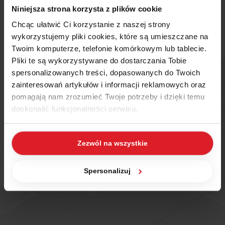
Niniejsza strona korzysta z plików cookie
Chcąc ułatwić Ci korzystanie z naszej strony
wykorzystujemy pliki cookies, które są umieszczane na
Twoim komputerze, telefonie komórkowym lub tablecie.
Pliki te są wykorzystywane do dostarczania Tobie
spersonalizowanych treści, dopasowanych do Twoich
zainteresowań artykułów i informacji reklamowych oraz
pomagają nam zrozumieć Twoje potrzeby i dzięki temu
doskonalić funkcjonalności serwisu.
Część z plików jest niezbędna do prawidłowego działania
Zezwól na wszystkie
serwisu i jego funkcjonalności. Jeżeli nie wyrażasz
zgody na zapisywanie plików cookies, możesz łatwo
zarządzać swoimi uprawnieniami, np. we własnej
Spersonalizuj
przeglądarce internetowej lub po wybraniu opcji
Zarządzaj cookies. Szczegółowe informacje na ten temat
znajdziesz w naszej
Polityce Cookies
i
Polityce
Prywatności
.