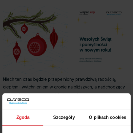
Niech ten czas będzie przepełniony prawdziwą radością,
ciepłem i wytchnieniem w gronie najbliższych, a nadchodzący
nowy rok przyniesie satysfakcję i spełnienie
życzy Zarząd i Pracownicy Asseco Business Solutions!
Zgoda
Szczegóły
O plikach cookies