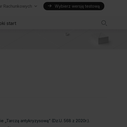
iur Rachunkowych
Wybierz wersję testową

ki start
 „Tarczą antykryzysową” (Dz.U. 568 z 2020r.).