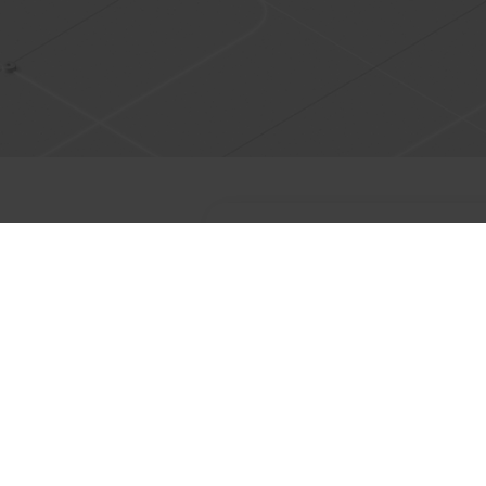
Roz
Zainstalowany program 
Można również przetest