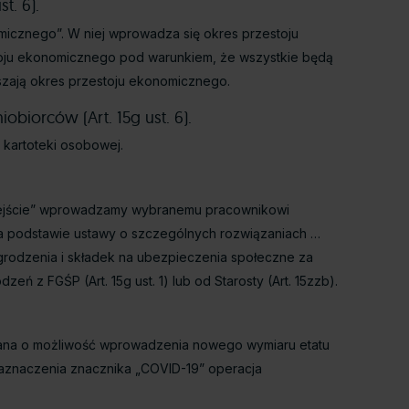
t. 6).
icznego”. W niej wprowadza się okres przestoju
oju ekonomicznego pod warunkiem, że wszystkie będą
szają okres przestoju ekonomicznego.
biorców (Art. 15g ust. 6).
 kartoteki osobowej.
Odejście” wprowadzamy wybranemu pracownikowi
a podstawie ustawy o szczególnych rozwiązaniach …
grodzenia i składek na ubezpieczenia społeczne za
 z FGŚP (Art. 15g ust. 1) lub od Starosty (Art. 15zzb).
wana o możliwość wprowadzenia nowego wymiaru etatu
aznaczenia znacznika „COVID-19” operacja