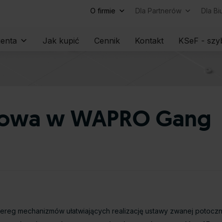
O firmie
Dla Partnerów
Dla B
Skip
ienta
Jak kupić
Cennik
Kontakt
KSeF - szyb
to
content
ysowa w WAPRO Gang
eg mechanizmów ułatwiających realizację ustawy zwanej potocznie