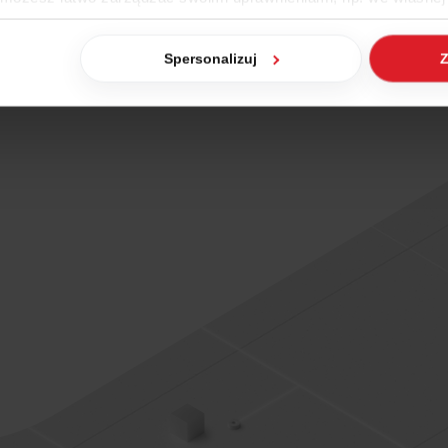
dzaj cookies. Szczegółowe informacje na ten temat znajdziesz w
Spersonalizuj
Z
jak Google przetwarza dane osobowe
https://business.safety.go