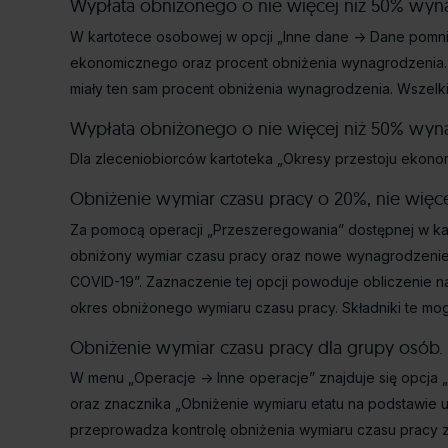
Wypłata obniżonego o nie więcej niż 50% wynag
W kartotece osobowej w opcji „Inne dane -> Dane pomni
ekonomicznego oraz procent obniżenia wynagrodzenia
miały ten sam procent obniżenia wynagrodzenia. Wszel
Wypłata obniżonego o nie więcej niż 50% wynag
Dla zleceniobiorców kartoteka „Okresy przestoju ekono
Obniżenie wymiar czasu pracy o 20%, nie więcej n
Za pomocą operacji „Przeszeregowania” dostępnej w k
obniżony wymiar czasu pracy oraz nowe wynagrodzenie.
COVID-19”. Zaznaczenie tej opcji powoduje obliczenie 
okres obniżonego wymiaru czasu pracy. Składniki te mogą
Obniżenie wymiar czasu pracy dla grupy osób.
W menu „Operacje -> Inne operacje” znajduje się opc
oraz znacznika „Obniżenie wymiaru etatu na podstawie
przeprowadza kontrolę obniżenia wymiaru czasu pracy z