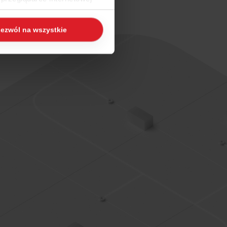
 naszej
Polityce Cookies
i
ezwól na wszystkie
ogle/privacy/
.