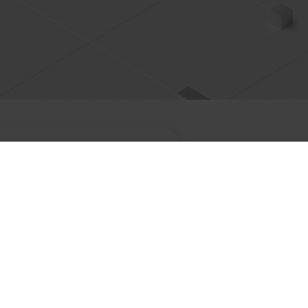
óbny
on-line.