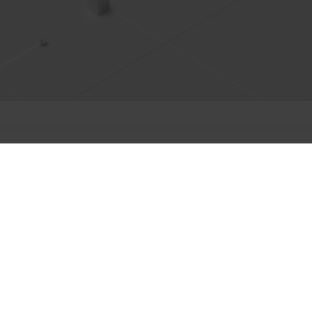
pocznij darmowy okres pr
lub wypróbuj online!
pozwala na dwa tryby pracy: Tryb Licencja i Tryb Demonstracja.
ować program bez instalacji, korzystając z wersji demo dostępnych 
Wypróbuj za darmo