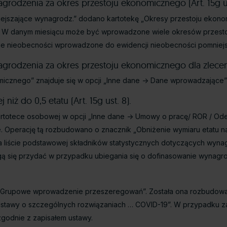
rodzenia za okres przestoju ekonomicznego (Art. 15g us
ejszające wynagrodz.” dodano kartotekę „Okresy przestoju ekonom
. W danym miesiącu może być wprowadzone wiele okresów przest
kie nieobecności wprowadzone do ewidencji nieobecności pomniej
rodzenia za okres przestoju ekonomicznego dla zlecenio
micznego” znajduje się w opcji „Inne dane -> Dane wprowadzające”
iż do 0,5 etatu (Art. 15g ust. 8).
artotece osobowej w opcji „Inne dane -> Umowy o pracę/ ROR / 
 Operację tą rozbudowano o znacznik „Obniżenie wymiaru etatu n
na liście podstawowej składników statystycznych dotyczących wyna
 się przydać w przypadku ubiegania się o dofinasowanie wynagrodzeń
ja „Grupowe wprowadzenie przeszeregowań”. Została ona rozbudo
 ustawy o szczególnych rozwiązaniach … COVID-19”. W przypadku z
godnie z zapisałem ustawy.