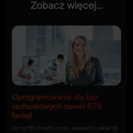
Zobacz więcej…
Oprogramowanie dla biur
W
rachunkowych nawet 87%
4
taniej!
p
Już od 150 zł netto za rok, a ponad to pakiet do
O