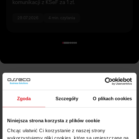
komunikacji z KSeF za 1 zł.
4,
29.07.2026
4 min. czytania
Korzystasz z Wapro ERP?
Prowadzisz firmę?
Zgoda
Szczegóły
O plikach cookies
Bądź zawsze na bieżąco
Niniejsza strona korzysta z plików cookie
Chcąc ułatwić Ci korzystanie z naszej strony
Zapisz się na newsletter
wykorzystujemy pliki cookies, które są umieszczane na