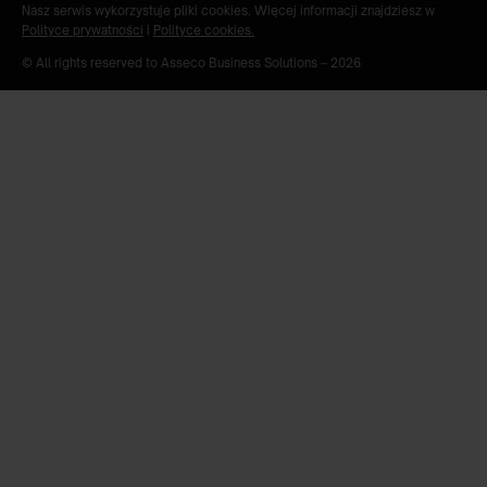
Nasz serwis wykorzystuje pliki cookies. Więcej informacji znajdziesz w
Polityce prywatności
i
Polityce cookies.
© All rights reserved to Asseco Business Solutions –
2026