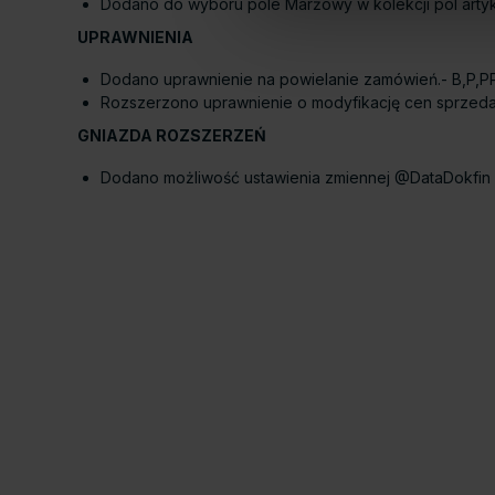
Dodano do wyboru pole Marżowy w kolekcji pól artyku
UPRAWNIENIA
Dodano uprawnienie na powielanie zamówień.- B,P,P
Rozszerzono uprawnienie o modyfikację cen sprzeda
GNIAZDA ROZSZERZEŃ
Dodano możliwość ustawienia zmiennej @DataDokfin 