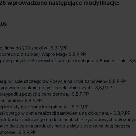
6-28 wprowadzono następujące modyfikacje:
PLUS
j firmy do 200 znaków.- S,B,P,PP
ośrednio z aplikacji Wapro Mag.- S,B,P,PP
powiązanych z BusinessLink w oknie konfiguracji BusinessLink.- S,B
ag. w liście szczegółów Pozycje na liście zamówień.- S,B,P,PP
gowana na oknie pozycji korekt zbiorczych.- S,B,P,PP
przypadku pozycji z ceną zerową.- S,B,P,PP
okumentów.- S,B,P,PP
 korekty na zmianę kontrahenta. – S,B,P,PP
kowego w oknie realizacji zamówienia na dokument. – S,B,P,PP
ytnik kodu kreskowego na dokumentach Przychodowych odłożonych 
h do zlecenia produkcyjnego z daty zlecenia na datę bieżącą. – 
atkowe. -S,B,P,PP