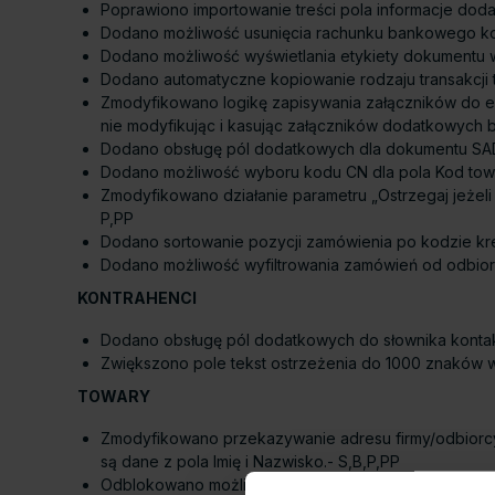
Poprawiono importowanie treści pola informacje dod
Dodano możliwość usunięcia rachunku bankowego kon
Dodano możliwość wyświetlania etykiety dokumentu w 
Dodano automatyczne kopiowanie rodzaju transakcji 
Zmodyfikowano logikę zapisywania załączników do e
nie modyfikując i kasując załączników dodatkowych 
Dodano obsługę pól dodatkowych dla dokumentu SAD
Dodano możliwość wyboru kodu CN dla pola Kod towa
Zmodyfikowano działanie parametru „Ostrzegaj jeżel
P,PP
Dodano sortowanie pozycji zamówienia po kodzie kr
Dodano możliwość wyfiltrowania zamówień od odbiorc
KONTRAHENCI
Dodano obsługę pól dodatkowych do słownika kontak
Zwiększono pole tekst ostrzeżenia do 1000 znaków w
TOWARY
Zmodyfikowano przekazywanie adresu firmy/odbiorcy dl
są dane z pola Imię i Nazwisko.- S,B,P,PP
Odblokowano możliwość dodawania nowej lokalizacji w