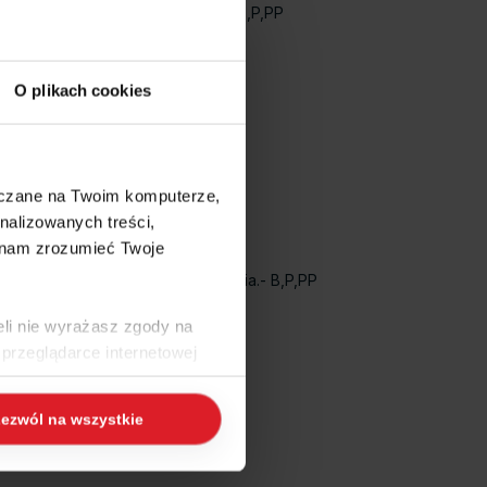
ynchronizacji domyślnej ceny.- B,P,PP
O plikach cookies
szczane na Twoim komputerze,
nalizowanych treści,
 nam zrozumieć Twoje
zenia nowego dokumentu zlecenia.- B,P,PP
eli nie wyrażasz zgody na
przeglądarce internetowej
PP
 naszej
Polityce Cookies
i
ezwól na wszystkie
ogle/privacy/
.