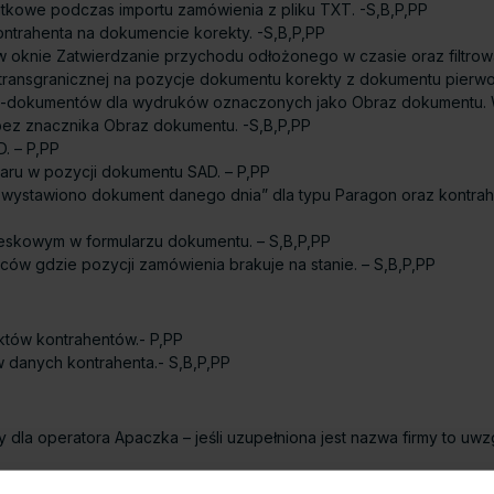
atkowe podczas importu zamówienia z pliku TXT. -S,B,P,PP
trahenta na dokumencie korekty. -S,B,P,PP
oknie Zatwierdzanie przychodu odłożonego w czasie oraz filtrowan
transgranicznej na pozycje dokumentu korekty z dokumentu pierwo
-dokumentów dla wydruków oznaczonych jako Obraz dokumentu. W n
bez znacznika Obraz dokumentu. -S,B,P,PP
. – P,PP
ru w pozycji dokumentu SAD. – P,PP
i wystawiono dokument danego dnia” dla typu Paragon oraz kontrah
eskowym w formularzu dokumentu. – S,B,P,PP
ów gdzie pozycji zamówienia brakuje na stanie. – S,B,P,PP
tów kontrahentów.- P,PP
 danych kontrahenta.- S,B,P,PP
a operatora Apaczka – jeśli uzupełniona jest nazwa firmy to uwzgl
 trakcie definiowania towaru.- S,B,P,PP