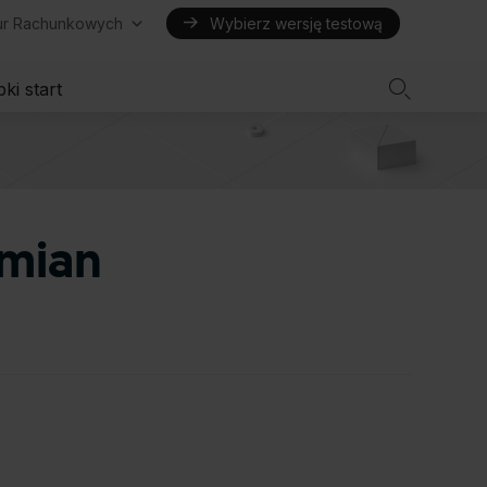
iur Rachunkowych
Wybierz wersję testową

ki start
zmian