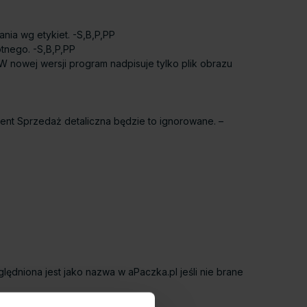
ia wg etykiet. -S,B,P,PP
tnego. -S,B,P,PP
owej wersji program nadpisuje tylko plik obrazu
ent Sprzedaż detaliczna będzie to ignorowane. –
ędniona jest jako nazwa w aPaczka.pl jeśli nie brane