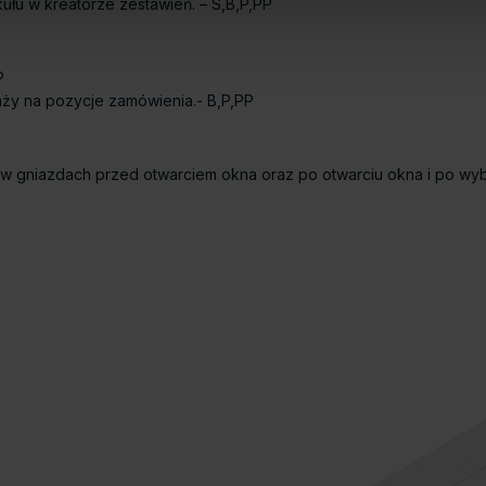
łu w kreatorze zestawień. – S,B,P,PP
P
ży na pozycje zamówienia.- B,P,PP
w gniazdach przed otwarciem okna oraz po otwarciu okna i po wyb