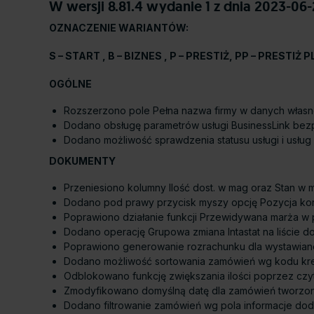
W wersji 8.81.4 wydanie 1 z dnia 2023-0
OZNACZENIE WARIANTÓW:
S – START , B – BIZNES , P – PRESTIŻ, PP – PRESTIŻ 
OGÓLNE
Rozszerzono pole Pełna nazwa firmy w danych własne
Dodano obsługę parametrów usługi BusinessLink bezp
Dodano możliwość sprawdzenia statusu usługi i usług 
DOKUMENTY
Przeniesiono kolumny Ilość dost. w mag oraz Stan w m
Dodano pod prawy przycisk myszy opcję Pozycja kory
Poprawiono działanie funkcji Przewidywana marża w 
Dodano operację Grupowa zmiana Intastat na liście d
Poprawiono generowanie rozrachunku dla wystawianej
Dodano możliwość sortowania zamówień wg kodu kres
Odblokowano funkcję zwiększania ilości poprzez cz
Zmodyfikowano domyślną datę dla zamówień tworzonyc
Dodano filtrowanie zamówień wg pola informacje dod