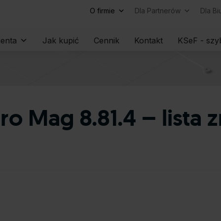
O firmie
Dla Partnerów
Dla B
Skip
ienta
Jak kupić
Cennik
Kontakt
KSeF - szyb
to
content
 Mag 8.81.4 – lista 