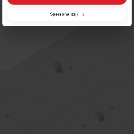
zgody na zapisywanie plików cookies, możesz łatwo
zarządzać swoimi uprawnieniami, np. we własnej
Spersonalizuj
przeglądarce internetowej lub po wybraniu opcji
Zarządzaj cookies. Szczegółowe informacje na ten temat
znajdziesz w naszej
Polityce Cookies
i
Polityce
Prywatności
.
Dowiedz się więcej o tym, jak Google przetwarza dane
osobowe
https://business.safety.google/privacy/
.