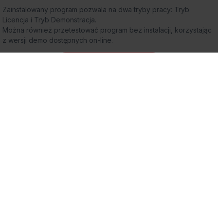
Zainstalowany program pozwala na dwa tryby pracy: Tryb
Licencja i Tryb Demonstracja.
Można również przetestować program bez instalacji, korzystając
z wersji demo dostępnych on-line.
Wypróbuj za darmo
Chcesz dowiedzieć się
więcej?
Skontaktuj się z nami!
+48 22 702 89 02
sprzedaz.wapro@assecobs.pl
Jak kupić?