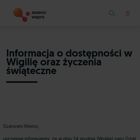

Skip
to
content
Informacja o dostępności w
Wigilię oraz życzenia
świąteczne
Szanowni Klienci,
uprzejmie informujemy, że w dniu 24 grudnia (Wigilia) nasz Dział