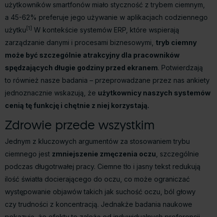
użytkowników smartfonów miało styczność z trybem ciemnym,
a 45-62% preferuje jego używanie w aplikacjach codziennego
[1]
użytku
W kontekście systemów ERP, które wspierają
zarządzanie danymi i procesami biznesowymi,
tryb ciemny
może być szczególnie atrakcyjny dla pracowników
spędzających długie godziny przed ekranem
. Potwierdzają
to również nasze badania – przeprowadzane przez nas ankiety
jednoznacznie wskazują, że
użytkownicy naszych systemów
cenią tę funkcję i chętnie z niej korzystają.
Zdrowie przede wszystkim
Jednym z kluczowych argumentów za stosowaniem trybu
ciemnego jest
zmniejszenie zmęczenia oczu
, szczególnie
podczas długotrwałej pracy. Ciemne tło i jasny tekst redukują
ilość światła docierającego do oczu, co może ograniczać
występowanie objawów takich jak suchość oczu, ból głowy
czy trudności z koncentracją. Jednakże badania naukowe
pokazują, że efekty te zależą od indywidualnych preferencji