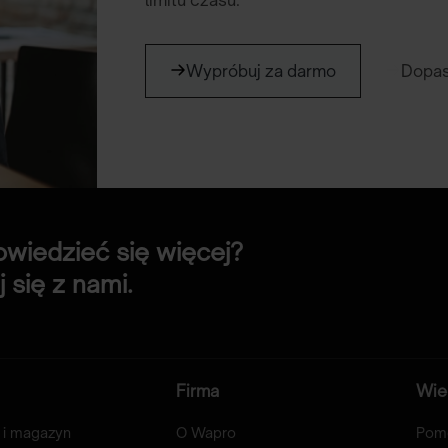
limitu czasu.
Wypróbuj za darmo
Dopas
wiedzieć się więcej?
 się z nami.
Firma
Wie
 i magazyn
O Wapro
Pom