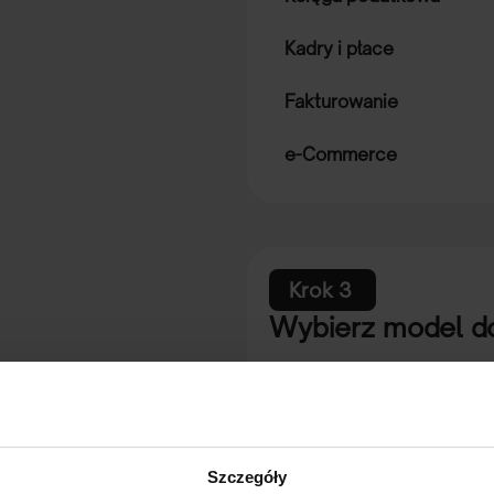
Kadry i płace
Fakturowanie
e-Commerce
Krok 3
:
Wybierz model d
Online – w chmurze
Elastyczność pracy bez konie
Szczegóły
Lokalnie – On-premise