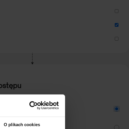
ostępu
czności instalacji i utrzymania.
O plikach cookies