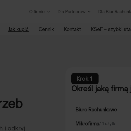
O firmie
Dla Partnerów
Dla Biur Rachu
Jak kupić
Cennik
Kontakt
KSeF – szybki sta
Krok 1
:
Określ jaką firmą 
rzeb
Biuro Rachunkowe
Mikrofirma
/ 1 użytk.
 i odkryj