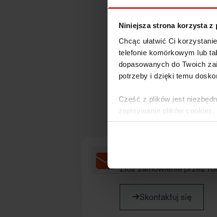
Niniejsza strona korzysta z
Chcąc ułatwić Ci korzystani
telefonie komórkowym lub tab
dopasowanych do Twoich zai
potrzeby i dzięki temu dosko
Masz py
Część z plików jest niezbędn
zapisywanie plików cookies,
lub po wybraniu opcji Zarzą
Polityce Prywatności
.
Napisz do nas
Dowiedz się więcej o tym, 
Złóż zamówienie przez fo
Skontaktuj się