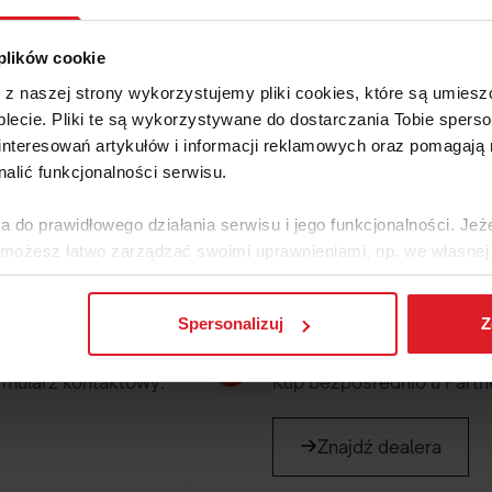
Konieczna instalacja na Tw
 plików cookie
e z naszej strony wykorzystujemy pliki cookies, które są umie
lecie. Pliki te są wykorzystywane do dostarczania Tobie sperso
nteresowań artykułów i informacji reklamowych oraz pomagają
nalić funkcjonalności serwisu.
tania? Zgłoś się do nas lub 
a do prawidłowego działania serwisu i jego funkcjonalności. Jeż
 możesz łatwo zarządzać swoimi uprawnieniami, np. we własnej 
dzaj cookies. Szczegółowe informacje na ten temat znajdziesz w
Spersonalizuj
Z
Zamów u Partnera
jak Google przetwarza dane osobowe
https://business.safety.go
rmularz kontaktowy.
Kup bezpośrednio u Partne
Znajdź dealera