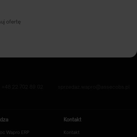
uj ofertę
+48 22 702 89 02
sprzedaz.wapro@assecobs.pl
dza
Kontakt
oc Wapro ERP
Kontakt