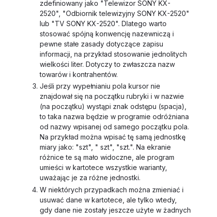
zdefiniowany jako "Telewizor SONY KX-
2520", "Odbiornik telewizyjny SONY KX-2520"
lub "TV SONY KX-2520". Dlatego warto
stosować spójną konwencję nazewniczą i
pewne stałe zasady dotyczące zapisu
informacji, na przykład stosowanie jednolitych
wielkości liter. Dotyczy to zwłaszcza nazw
towarów i kontrahentów.
Jeśli przy wypełnianiu pola kursor nie
znajdował się na początku rubryki i w nazwie
(na początku) wystąpi znak odstępu (spacja),
to taka nazwa będzie w programie odróżniana
od nazwy wpisanej od samego początku pola.
Na przykład można wpisać tę samą jednostkę
miary jako: "szt", " szt", "szt.". Na ekranie
różnice te są mało widoczne, ale program
umieści w kartotece wszystkie warianty,
uważając je za różne jednostki.
W niektórych przypadkach można zmieniać i
usuwać dane w kartotece, ale tylko wtedy,
gdy dane nie zostały jeszcze użyte w żadnych