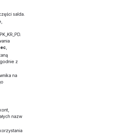
zęści salda.
e,
JPK_KR_PD.
wania
zec
,
taną
zgodnie z
ownika na
go
kont,
ałych nazw
korzystania