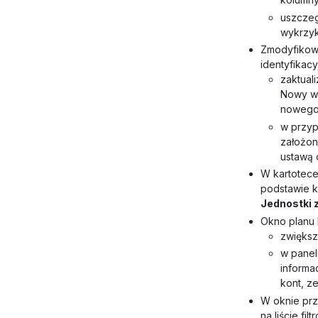
uszczeg
wykrzyk
Zmodyfikowa
identyfikac
zaktual
Nowy wz
nowego 
w przyp
założon
ustawą 
W kartotece 
podstawie k
Jednostki 
Okno planu 
zwiększ
w panel
informa
kont, ze
W oknie prz
na liście fil