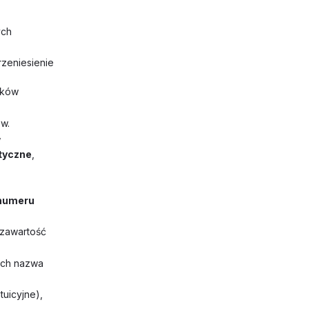
ych
rzeniesienie
nków
ów.
w
ityczne
,
 numeru
 zawartość
ych nazwa
tuicyjne),