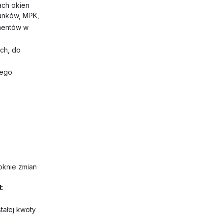
ach okien
hunków, MPK,
mentów w
ch, do
nego
oknie zmian
t
:
tałej kwoty