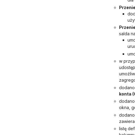
Przenie
dod
uży
Przeni
salda n
umo
uru
umo
w przyp
udostęp
umożliw
zagreg
dodano
konta (
dodano
okna, g
dodano 
zawiera
listę de
kolumny