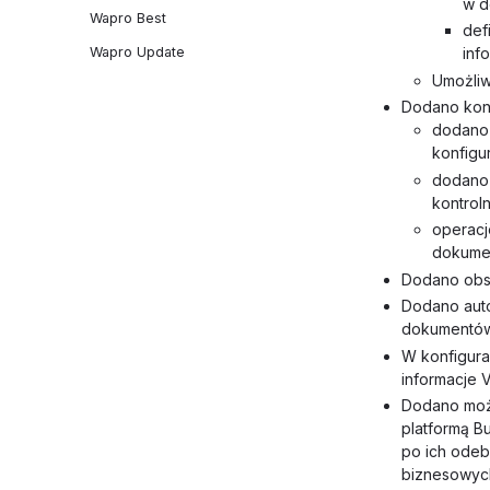
w d
Wapro Best
def
inf
Wapro Update
Umożliw
Dodano kont
dodano 
konfigur
dodano 
kontrol
operacj
dokumen
Dodano obsł
Dodano auto
dokumentów 
W konfigura
informacje 
Dodano możl
platformą Bu
po ich odeb
biznesowych,