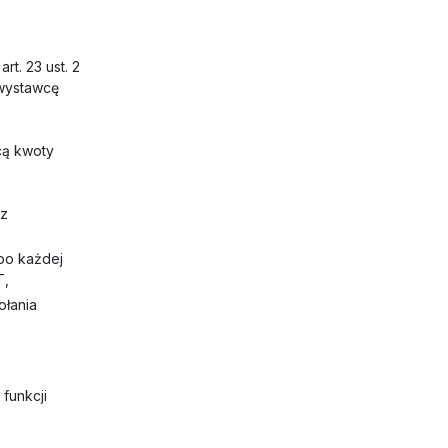
rt. 23 ust. 2
 wystawcę
cą kwoty
 z
po każdej
T,
ołania
funkcji