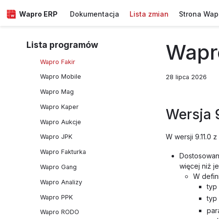
Wapro ERP
Dokumentacja
Lista zmian
Strona Wap
Lista programów
Wapro
Wapro Fakir
Wapro Mobile
28 lipca 2026
Wapro Mag
Wapro Kaper
Wersja 9
Wapro Aukcje
W wersji 9.11.0 
Wapro JPK
Wapro Fakturka
Dostosowan
więcej niż 
Wapro Gang
W defin
Wapro Analizy
typ
Wapro PPK
typ
par
Wapro RODO