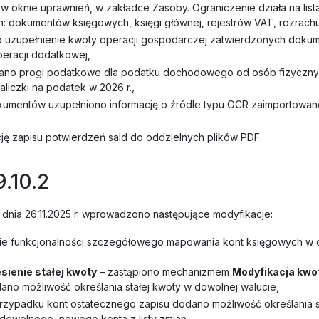
ę w oknie uprawnień, w zakładce Zasoby. Ograniczenie działa na list
: dokumentów księgowych, księgi głównej, rejestrów VAT, rozrac
 uzupełnienie kwoty operacji gospodarczej zatwierdzonych doku
eracji dodatkowej,
wano progi podatkowe dla podatku dochodowego od osób fizyczny
aliczki na podatek w 2026 r.,
kumentów uzupełniono informację o źródle typu OCR zaimportowa
ę zapisu potwierdzeń sald do oddzielnych plików PDF.
9.10.2
z dnia 26.11.2025 r. wprowadzono następujące modyfikacje:
ie funkcjonalności szczegółowego mapowania kont księgowych w 
sienie stałej kwoty
– zastąpiono mechanizmem
Modyfikacja kwo
ano możliwość określania stałej kwoty w dowolnej walucie,
rzypadku kont ostatecznego zapisu dodano możliwość określania s
 dowolnego, nowego konta z listy zmian.