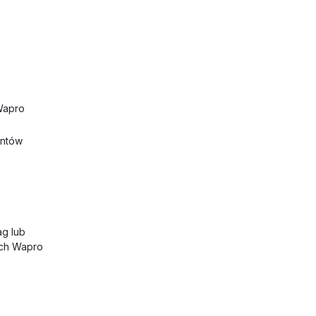
 Wapro
entów
ag lub
ych Wapro