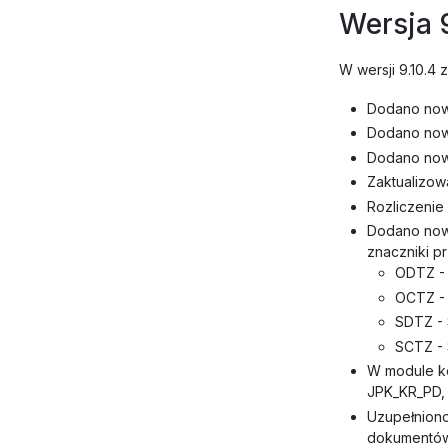
Wersja 
W wersji 9.10.4
Dodano now
Dodano nowe
Dodano nowe
Zaktualizow
Rozliczeni
Dodano nowe
znaczniki p
ODTZ - 
OCTZ - 
SDTZ - 
SCTZ - 
W module ko
JPK_KR_PD,
Uzupełniono
dokumentów 