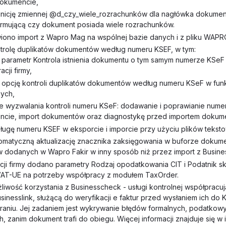
okumencie,
inicję zmiennej @d_czy_wiele_rozrachunków dla nagłówka dokumen
ormującą czy dokument posiada wiele rozrachunków.
iono import z Wapro Mag na wspólnej bazie danych i z pliku WAP
rolę duplikatów dokumentów według numeru KSEF, w tym:
parametr Kontrola istnienia dokumentu o tym samym numerze KSeF
acji firmy,
opcję kontroli duplikatów dokumentów według numeru KSeF w fun
nych,
e wyzwalania kontroli numeru KSeF: dodawanie i poprawianie nume
cie, import dokumentów oraz diagnostykę przed importem dokum
ugę numeru KSEF w eksporcie i imporcie przy użyciu plików tekst
matyczną aktualizację znacznika zaksięgowania w buforze dokum
dodanych w Wapro Fakir w inny sposób niż przez import z Busines
cji firmy dodano parametry Rodzaj opodatkowania CIT i Podatnik s
VAT-UE na potrzeby współpracy z modułem TaxOrder.
iwość korzystania z Businesscheck - usługi kontrolnej współpracuj
sinesslink, służącą do weryfikacji e faktur przed wysłaniem ich do
raniu. Jej zadaniem jest wykrywanie błędów formalnych, podatkowy
 zanim dokument trafi do obiegu. Więcej informacji znajduje się w i