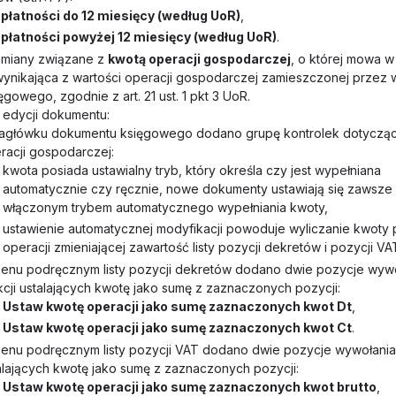
płatności do 12 miesięcy (według UoR)
,
płatności powyżej 12 miesięcy (według UoR)
.
miany związane z
kwotą operacji gospodarczej
, o której mowa w a
wynikająca z wartości operacji gospodarczej zamieszczonej przez
owego, zgodnie z art. 21 ust. 1 pkt 3 UoR.
 edycji dokumentu:
agłówku dokumentu księgowego dodano grupę kontrolek dotyczą
racji gospodarczej:
kwota posiada ustawialny tryb, który określa czy jest wypełniana
automatycznie czy ręcznie, nowe dokumenty ustawiają się zawsze
włączonym trybem automatycznego wypełniania kwoty,
ustawienie automatycznej modyfikacji powoduje wyliczanie kwoty 
operacji zmieniającej zawartość listy pozycji dekretów i pozycji VA
enu podręcznym listy pozycji dekretów dodano dwie pozycje wyw
kcji ustalających kwotę jako sumę z zaznaczonych pozycji:
Ustaw kwotę operacji jako sumę zaznaczonych kwot Dt
,
Ustaw kwotę operacji jako sumę zaznaczonych kwot Ct
.
enu podręcznym listy pozycji VAT dodano dwie pozycje wywołania 
alających kwotę jako sumę z zaznaczonych pozycji:
Ustaw kwotę operacji jako sumę zaznaczonych kwot brutto
,