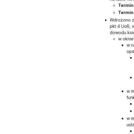
Termin 
Termin 
Wdrożono z
pkt 4 UoR, 
dowodu księg
w oknie
w n
ope
w m
fun
w m
ust