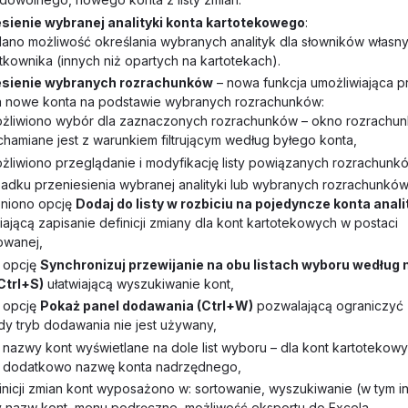
sienie wybranej analityki konta kartotekowego
:
ano możliwość określania wybranych analityk dla słowników własn
tkownika (innych niż opartych na kartotekach).
esienie wybranych rozrachunków
– nowa funkcja umożliwiająca p
a nowe konta na podstawie wybranych rozrachunków:
żliwiono wybór dla zaznaczonych rozrachunków – okno rozrachu
chamiane jest z warunkiem filtrującym według byłego konta,
żliwiono przeglądanie i modyfikację listy powiązanych rozrachunk
adku przeniesienia wybranej analityki lub wybranych rozrachunkó
niono opcję
Dodaj do listy w rozbiciu na pojedyncze konta anal
iającą zapisanie definicji zmiany dla kont kartotekowych w postaci
owanej,
 opcję
Synchronizuj przewijanie na obu listach wyboru według
Ctrl+S)
ułatwiającą wyszukiwanie kont,
 opcję
Pokaż panel dodawania (Ctrl+W)
pozwalającą ograniczyć
dy tryb dodawania nie jest używany,
nazwy kont wyświetlane na dole list wyboru – dla kont kartotekow
 dodatkowo nazwę konta nadrzędnego,
finicji zmian kont wyposażono w: sortowanie, wyszukiwanie (w tym in
 nazw kont, menu podręczne, możliwość eksportu do Excela,