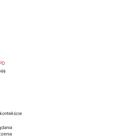
RPD
ują
kontekście
ądania
czenia