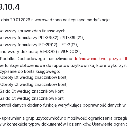
9.10.4
 z dnia 29.01.2026 r. wprowadzono następujące modyfikacje:
e wzory sprawozdań finansowych,
 wzory formularzy PIT-36(32) i PIT-36L(21),
 wzory formularzy IFT-2R(12) i IFT-2(12),
ano wzory deklaracji VII-DO(2) i VIU-DO(2),
e Podatku Dochodowego - umożliwiono
definiowanie kwot pozycji 
 funkcje obliczeniowe do raportów użytkownika, które wykorzyst
rzypisane do konta księgowego:
Obroty Dt według znaczników kont,
Obroty Ct według znaczników kont,
Saldo Dt według znaczników kont,
Saldo Ct według znaczników kont.
ntroli danych dodano funkcję weryfikującą poprawność danych w 
 uprawnienia grup użytkowników o możliwość ograniczenia przegl
w kontekście typów dokumentów i dzienników. Ustawienie ograni