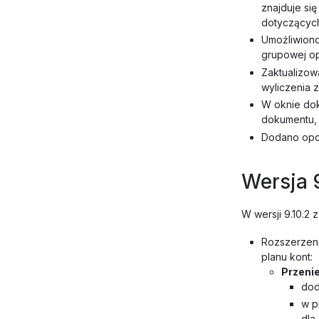
znajduje si
dotyczących
Umożliwiono
grupowej op
Zaktualizo
wyliczenia z
W oknie do
dokumentu,
Dodano opcj
Wersja 
W wersji 9.10.2 
Rozszerzen
planu kont:
Przenie
dod
w p
dla