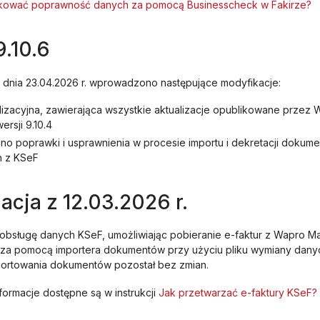
ikować poprawność danych za pomocą Businesscheck w Fakirze?
9.10.6
 z dnia 23.04.2026 r. wprowadzono następujące modyfikacje:
ilizacyjna, zawierająca wszystkie aktualizacje opublikowane przez
rsji 9.10.4
 poprawki i usprawnienia w procesie importu i dekretacji dokum
h z KSeF
acja z 12.03.2026 r.
obsługę danych KSeF, umożliwiając pobieranie e-faktur z Wapro M
 za pomocą importera dokumentów przy użyciu pliku wymiany dan
portowania dokumentów pozostał bez zmian.
ormacje dostępne są w instrukcji
Jak przetwarzać e-faktury KSeF?