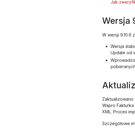
Jak zweryf
Wersja 
W wersji 9.10.6
Wersja stab
Update od we
Wprowadzono
pobieranyc
Aktualiz
Zaktualizowano 
Wapro Fakturka
XML. Proces im
Szczegółowe inf