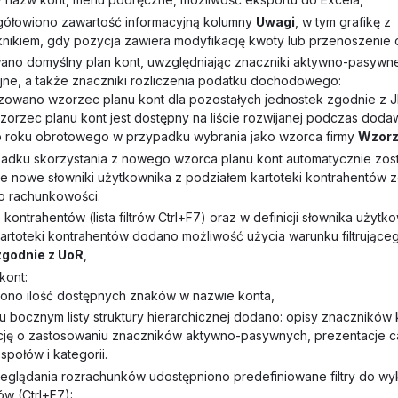
ółowiono zawartość informacyjną kolumny
Uwagi
, w tym grafikę z
nikiem, gdy pozycja zawiera modyfikację kwoty lub przenoszenie c
no domyślny plan kont, uwzględniając znaczniki aktywno-pasywn
yjne, a także znaczniki rozliczenia podatku dochodowego:
izowano wzorzec planu kont dla pozostałych jednostek zgodnie z 
orzec planu kont jest dostępny na liście rozwijanej podczas doda
roku obrotowego w przypadku wybrania jako wzorca firmy
Wzor
adku skorzystania z nowego wzorca planu kont automatycznie zos
e nowe słowniki użytkownika z podziałem kartoteki kontrahentów 
o rachunkowości.
kontrahentów (lista filtrów Ctrl+F7) oraz w definicji słownika użytk
artoteki kontrahentów dodano możliwość użycia warunku filtrujące
zgodnie z UoR
,
kont:
ono ilość dostępnych znaków w nazwie konta,
u bocznym listy struktury hierarchicznej dodano: opisy znaczników 
cję o zastosowaniu znaczników aktywno-pasywnych, prezentacje c
społów i kategorii.
eglądania rozrachunków udostępniono predefiniowane filtry do wy
trów (Ctrl+F7):