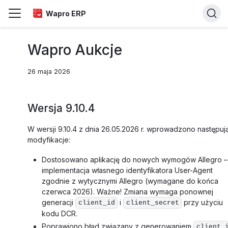
Wapro ERP
Wapro Aukcje
26 maja 2026
Wersja 9.10.4
W wersji 9.10.4 z dnia 26.05.2026 r. wprowadzono następuj
modyfikacje:
Dostosowano aplikację do nowych wymogów Allegro –
implementacja własnego identyfikatora User-Agent
zgodnie z wytycznymi Allegro (wymagane do końca
czerwca 2026). Ważne! Zmiana wymaga ponownej
generacji
i
przy użyciu
client_id
client_secret
kodu DCR.
Poprawiono błąd związany z generowaniem
client_