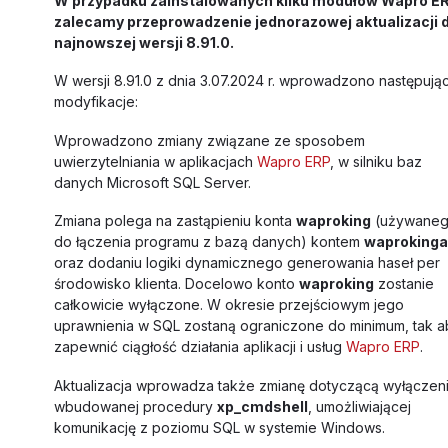
W przypadku zainstalowanych kilku modułów Wapro E
zalecamy przeprowadzenie jednorazowej aktualizacji 
najnowszej wersji 8.91.0.
W wersji 8.91.0 z dnia 3.07.2024 r. wprowadzono następują
modyfikacje:
Wprowadzono zmiany związane ze sposobem
uwierzytelniania w aplikacjach
Wapro ERP
, w silniku baz
danych Microsoft SQL Server.
Zmiana polega na zastąpieniu konta
waproking
(używane
do łączenia programu z bazą danych) kontem
waproking
oraz dodaniu logiki dynamicznego generowania haseł per
środowisko klienta. Docelowo konto
waproking
zostanie
całkowicie wyłączone. W okresie przejściowym jego
uprawnienia w SQL zostaną ograniczone do minimum, tak a
zapewnić ciągłość działania aplikacji i usług
Wapro ERP
.
Aktualizacja wprowadza także zmianę dotyczącą wyłączen
wbudowanej procedury
xp_cmdshell
, umożliwiającej
komunikację z poziomu SQL w systemie Windows.