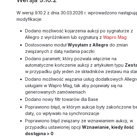
W wersji 9.10.2 z dnia 30.03.2026 r. wprowadzono następuj
modyfikacje:
Dodano możliwość kojarzenia aukcji po sygnaturze z
Allegro z wyróżnikiem lub sygnaturą z
Wapro Mag
Dostosowano moduł
Wysyłam z Allegro
do zmian
związanych z datą nadania paczki
Dodano parametr, który pozwala włącznie na
automatyczne kończenie aukcji z artykułem typu
Zest
w przypadku gdy jeden ze składników zestawu ma sta
Dodano możliwość wiązania usług dodatkowych Allegr
usługami w Wapro Mag, tak aby pojawiały się na
generowanych zamówieniach
Dodano nowy filtr towarów dla Base
Poprawiono błąd, w którym aukcje były zakończone b
daty, co wpływało na synchronizacje
Poprawiono błąd związany ze wznawianiem aukcji, w
przypadku ustawionej opcji
Wznawianie, kiedy ilość
dostępna > 0