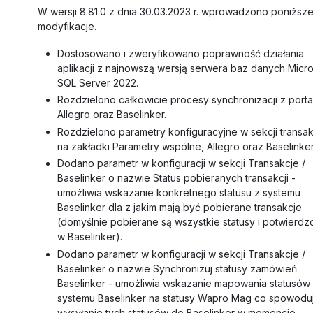
W wersji 8.81.0 z dnia 30.03.2023 r. wprowadzono poniższ
modyfikacje.
Dostosowano i zweryfikowano poprawność działania
aplikacji z najnowszą wersją serwera baz danych Micro
SQL Server 2022.
Rozdzielono całkowicie procesy synchronizacji z porta
Allegro oraz Baselinker.
Rozdzielono parametry konfiguracyjne w sekcji transa
na zakładki Parametry wspólne, Allegro oraz Baselinker
Dodano parametr w konfiguracji w sekcji Transakcje /
Baselinker o nazwie Status pobieranych transakcji -
umożliwia wskazanie konkretnego statusu z systemu
Baselinker dla z jakim mają być pobierane transakcje
(domyślnie pobierane są wszystkie statusy i potwierd
w Baselinker).
Dodano parametr w konfiguracji w sekcji Transakcje /
Baselinker o nazwie Synchronizuj statusy zamówień
Baselinker - umożliwia wskazanie mapowania statusów
systemu Baselinker na statusy Wapro Mag co spowodu
wysyłanie tych statusów do Baselinker w momencie