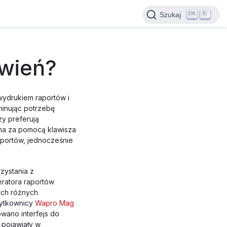
K
Szukaj
awień?
ydrukiem raportów i
minując potrzebę
zy preferują
na za pomocą klawisza
aportów, jednocześnie
zystania z
ratora raportów
ych różnych
użytkownicy
Wapro Mag
wano interfejs do
 pojawiały w