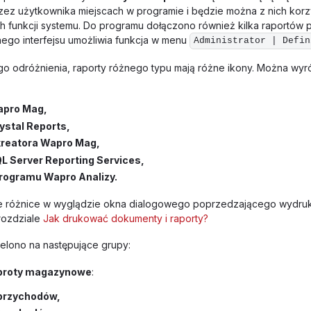
ez użytkownika miejscach w programie i będzie można z nich korz
 funkcji systemu. Do programu dołączono również kilka raportów 
go interfejsu umożliwia funkcja w menu
Administrator | Defin
ego odróżnienia, raporty różnego typu mają różne ikony. Można wyr
apro Mag,
ystal Reports,
 kreatora Wapro Mag,
QL Server Reporting Services,
programu Wapro Analizy.
ne różnice w wyglądzie okna dialogowego poprzedzającego wydruk
rozdziale
Jak drukować dokumenty i raporty?
elono na następujące grupy:
obroty magazynowe
:
 przychodów,