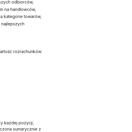
pszych odbiorców,
em na handlowców,
a kategorie towarów,
 najlepszych
wartość rozrachunków:
y każdej pozycji,
iczona sumarycznie z