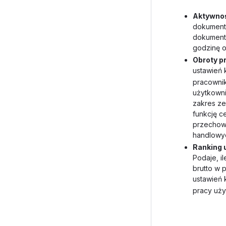
Aktywno
dokumenta
dokumentu
godzinę o
Obroty p
ustawień 
pracownik
użytkowni
zakres ze
funkcję 
przechow
handlowyc
Ranking 
Podaje, i
brutto w
ustawień 
pracy uży