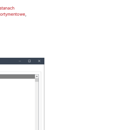
 stanach
sortymentowe
,