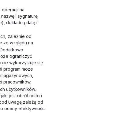
 operacji na
nazwę i sygnaturę
), dokładną datę i
ch, zależnie od
e ze względu na
. Dodatkowo
może ograniczyć
rcie wykorzystuje się
mi program może
: magazynowych,
ki pracowników,
ch użytkowników.
ki jest obrót netto i
pod uwagę zależą od
do oceny efektywności