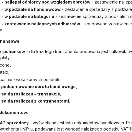
 - najlepsi odbiorcy pod względem obrotów
- zestawienie najle
 - w podziale na handlowców
- zestawienie sprzedaży z podział
 - w podziale na kategorie
- zestawienie sprzedaży z podziałem n
 - zestawienie najlepszych odbiorców
- zbudowane zestawienie
w.
finansowe
:
ozrachunków
- dla każdego kontrahenta podawana jest całkowita 
płaty,
cono,
tało,
ualnie kwota karnych odsetek.
- podsumowanie obrotu handlowego,
 salda rozliczeń - transakcje,
 salda rozliczeń z kontrahentami.
y dokumentów
:
VAT sprzedaży
- wyświetlana jest lista dokumentów handlowych. Prz
ntrahenta i NIP-u, podawana jest wartość należnego podatku VAT l