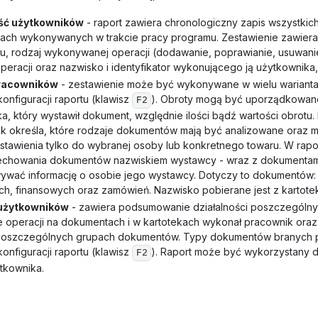
ść użytkowników
- raport zawiera chronologiczny zapis wszystkich
ch wykonywanych w trakcie pracy programu. Zestawienie zawiera 
, rodzaj wykonywanej operacji (dodawanie, poprawianie, usuwanie
peracji oraz nazwisko i identyfikator wykonującego ją użytkownika,
racowników
- zestawienie może być wykonywane w wielu warianta
konfiguracji raportu (klawisz
). Obroty mogą być uporządkowan
F2
a, który wystawił dokument, względnie ilości bądź wartości obrotu
k określa, które rodzaje dokumentów mają być analizowane oraz 
stawienia tylko do wybranej osoby lub konkretnego towaru. W rapo
cechowania dokumentów nazwiskiem wystawcy - wraz z dokumenta
ywać informację o osobie jego wystawcy. Dotyczy to dokumentów
h, finansowych oraz zamówień. Nazwisko pobierane jest z kartote
użytkowników
- zawiera podsumowanie działalności poszczególny
le operacji na dokumentach i w kartotekach wykonał pracownik oraz ja
 poszczególnych grupach dokumentów. Typy dokumentów branych 
konfiguracji raportu (klawisz
). Raport może być wykorzystany 
F2
tkownika.