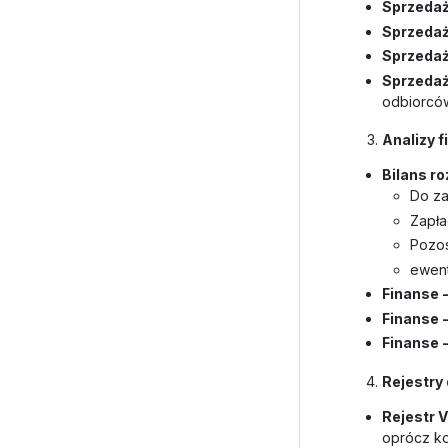
Sprzedaż
Sprzedaż
Sprzedaż
Sprzedaż
odbiorcó
Analizy 
Bilans r
Do za
Zapła
Pozos
ewent
Finanse 
Finanse -
Finanse -
Rejestr
Rejestr 
oprócz ko