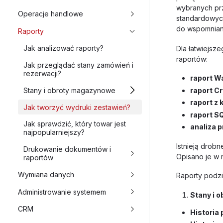
wybranych prz
Operacje handlowe
standardowych
do wspomniane
Raporty
Jak analizować raporty?
Dla łatwiejsz
raportów:
Jak przeglądać stany zamówień i
rezerwacji?
raport W
Stany i obroty magazynowe
raport Cr
raport z
Jak tworzyć wydruki zestawień?
raport S
Jak sprawdzić, który towar jest
analiza 
najpopularniejszy?
Istnieją drob
Drukowanie dokumentów i
Opisano je w 
raportów
Wymiana danych
Raporty podzi
Administrowanie systemem
Stany i 
CRM
Historia