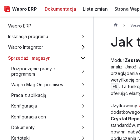
Wapro ERP
Dokumentacja
Lista zmian
Strona Wap
Sprz
Wapro ERP
Jak 
Instalacja programu
Wapro Integrator
Sprzedaż i magazyn
Moduł
Zesta
analiz. Umożl
Rozpoczęcie pracy z
przeglądania 
programem
weryfikację p
Wapro Mag On-premises
. Ta funk
F9
oferując elas
Praca z aplikacją
Użytkownicy
Konfiguracja
dodatkowego,
Konfiguracja cen
Crystal Repo
standardów, m
Dokumenty
powinni nabyć
Kartoteki
podłączenia 