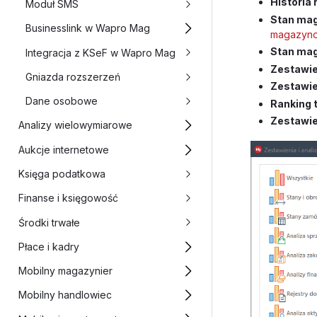
Historia
Moduł SMS
Stan mag
Businesslink w Wapro Mag
magazyn
Stan mag
Integracja z KSeF w Wapro Mag
Zestawie
Gniazda rozszerzeń
Zestawie
Dane osobowe
Ranking 
Zestawie
Analizy wielowymiarowe
Aukcje internetowe
Księga podatkowa
Finanse i księgowość
Środki trwałe
Płace i kadry
Mobilny magazynier
Mobilny handlowiec