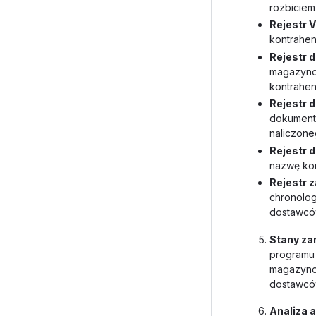
rozbiciem
Rejestr 
kontrahen
Rejestr
magazynow
kontrahen
Rejestr
dokumentó
naliczone
Rejestr 
nazwę kon
Rejestr 
chronolo
dostawcó
Stany za
program
magazynow
dostawcó
Analiza 