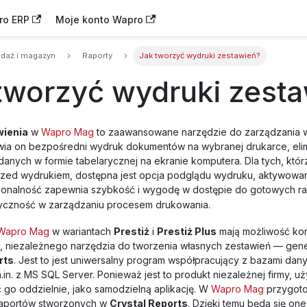
ro ERP
Moje konto Wapro
edaż i magazyn
Raporty
Jak tworzyć wydruki zestawień?
tworzyć wydruki zest
wienia
w
Wapro Mag
to zaawansowane narzędzie do zarządzania w
iwia on bezpośredni wydruk dokumentów na wybranej drukarce, eli
danych w formie tabelarycznej na ekranie komputera. Dla tych, któr
rzed wydrukiem, dostępna jest opcja podglądu wydruku, aktywowa
cjonalność zapewnia szybkość i wygodę w dostępie do gotowych r
tyczność w zarządzaniu procesem drukowania.
Wapro Mag
w wariantach
Prestiż
i
Prestiż Plus
mają możliwość kor
 niezależnego narzędzia do tworzenia własnych zestawień — gene
rts
. Jest to jest uniwersalny program współpracujący z bazami dan
.in. z MS SQL Server. Ponieważ jest to produkt niezależnej firmy, 
 go oddzielnie, jako samodzielną aplikację. W
Wapro Mag
przygoto
raportów stworzonych w
Crystal Reports
. Dzięki temu będą się one