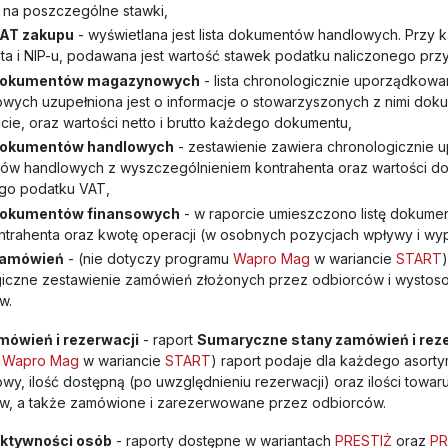
 na poszczególne stawki,
VAT zakupu
- wyświetlana jest lista dokumentów handlowych. Przy k
ta i NIP-u, podawana jest wartość stawek podatku naliczonego prz
 dokumentów magazynowych
- lista chronologicznie uporządko
ych uzupełniona jest o informacje o stowarzyszonych z nimi dok
cie, oraz wartości netto i brutto każdego dokumentu,
 dokumentów handlowych
- zestawienie zawiera chronologicznie 
w handlowych z wyszczególnieniem kontrahenta oraz wartości doku
go podatku VAT,
dokumentów finansowych
- w raporcie umieszczono listę dokume
trahenta oraz kwotę operacji (w osobnych pozycjach wpływy i wy
zamówień
- (nie dotyczy programu
Wapro Mag
w wariancie
START
giczne zestawienie zamówień złożonych przez odbiorców i wysto
w.
mówień i rezerwacji
- raport
Sumaryczne stany zamówień i reze
u
Wapro Mag
w wariancie
START
) raport podaje dla każdego asorty
y, ilość dostępną (po uwzględnieniu rezerwacji) oraz ilości towa
w, a także zamówione i zarezerwowane przez odbiorców.
aktywności osób
- raporty dostępne w wariantach
PRESTIŻ
oraz
PR