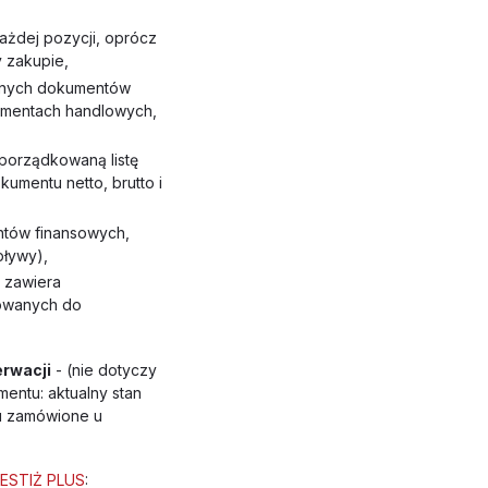
ażdej pozycji, oprócz
y zakupie,
wanych dokumentów
umentach handlowych,
uporządkowaną listę
mentu netto, brutto i
ntów finansowych,
pływy),
) zawiera
sowanych do
rwacji
- (nie dotyczy
mentu: aktualny stan
ru zamówione u
ESTIŻ PLUS
: