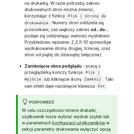
na drukarkę. W razie potrzeby zakres
drukowanych stron można zmienić,
korzystając z funkcji
Plik | Strony do
. Numery stron oddziela się
drukowania
przecinkami, zaś większy zakres
od...do...
podaje się oddzielając wartości myślnikiem.
Przykładowo wpisanie:
2,3,5–10
spowoduje
wydrukowanie strony drugiej, trzeciej, oraz
stron od piątej do dziesiątej (włącznie).
Zamknięcie okna podglądu
- pracę z
przeglądarką kończy funkcja
Plik |
lub kliknięcie ikony
. Taki
Wyjście
Zamknij
sam efekt daje naciśnięcie klawisza
.
Esc
PODPOWIEDŻ
W celu oszczędności tonera drukarki,
użytkownik może wybrać wydruk szybki lub
w parametrach
konfiguracji użytkowników
w
sekcji parametry drukowania wyłączyć opcję