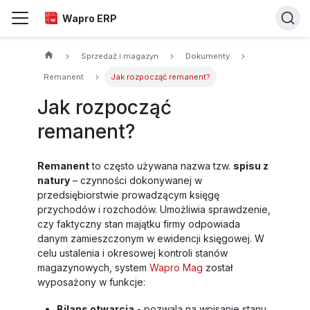
Wapro ERP
Sprzedaż i magazyn
Dokumenty
Remanent
Jak rozpocząć remanent?
Jak rozpocząć
remanent?
Remanent
to często używana nazwa tzw.
spisu z
natury
– czynności dokonywanej w
przedsiębiorstwie prowadzącym księgę
przychodów i rozchodów. Umożliwia sprawdzenie,
czy faktyczny stan majątku firmy odpowiada
danym zamieszczonym w ewidencji księgowej. W
celu ustalenia i okresowej kontroli stanów
magazynowych, system
Wapro Mag
został
wyposażony w funkcje:
Bilans otwarcia
- pozwala na wpisanie stanu