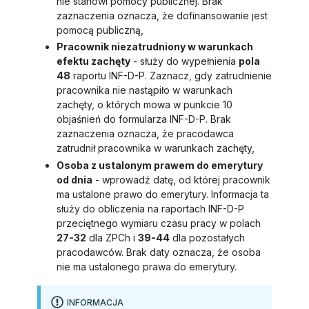
nie stanowi pomocy publicznej. Brak
zaznaczenia oznacza, że dofinansowanie jest
pomocą publiczną,
Pracownik niezatrudniony w warunkach
efektu zachęty
- służy do wypełnienia
pola
48
raportu INF-D-P. Zaznacz, gdy zatrudnienie
pracownika nie nastąpiło w warunkach
zachęty, o których mowa w punkcie 10
objaśnień do formularza INF-D-P. Brak
zaznaczenia oznacza, że pracodawca
zatrudnił pracownika w warunkach zachęty,
Osoba z ustalonym prawem do emerytury
od dnia
- wprowadź datę, od której pracownik
ma ustalone prawo do emerytury. Informacja ta
służy do obliczenia na raportach INF-D-P
przeciętnego wymiaru czasu pracy w polach
27-32
dla ZPCh i
39-44
dla pozostałych
pracodawców. Brak daty oznacza, że osoba
nie ma ustalonego prawa do emerytury.
INFORMACJA