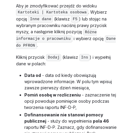
Aby je zmodyfikować przejdź do widoku
. Wybierz
Kartoteki | Kartoteka osobowa
opcję
(klawisz
) lub stojąc na
Inne dane
F5
wybranym pracowniku naciśnij prawy przycisk
myszy, a następnie kliknij pozycję
Różne
i wybierz opcję
informacje o pracowniku
Dane
.
do PFRON
Kliknij przycisk
(klawisz
) i wypełnij
Dodaj
Ins
dane w polach:
Data od
- data od kiedy obowiązują
wprowadzone informacje. W polu tym wpisuj
zawsze pierwszy dzień miesiąca,
Pomiń osobę w rozliczeniu
- zaznaczenie tej
opcji powoduje pominięcie osoby podczas
tworzenia raportu INF-D-P,
Dofinansowanie nie stanowi pomocy
publicznej
- służy do wypełnienia
pola 46
raportu INF-D-P. Zaznacz, gdy dofinansowanie