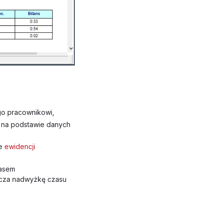
o pracownikowi,
a na podstawie danych
ie
ewidencji
zasem
acza nadwyżkę czasu