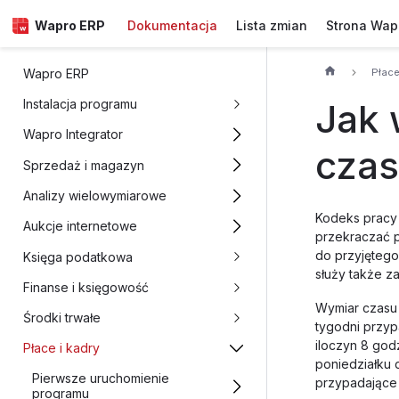
Wapro ERP
Dokumentacja
Lista zmian
Strona Wap
Płace
Wapro ERP
Jak 
Instalacja programu
Wapro Integrator
czas
Sprzedaż i magazyn
Analizy wielowymiarowe
Kodeks pracy 
Aukcje internetowe
przekraczać p
do przyjętego
Księga podatkowa
służy także z
Finanse i księgowość
Wymiar czasu 
Środki trwałe
tygodni przyp
iloczyn 8 god
Płace i kadry
poniedziałku 
Pierwsze uruchomienie
przypadające 
programu