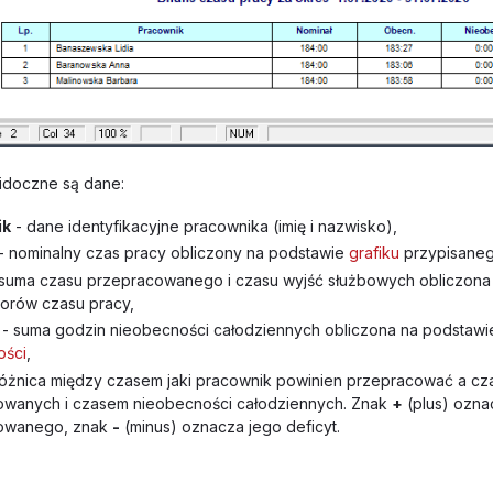
idoczne są dane:
ik
- dane identyfikacyjne pracownika (imię i nazwisko),
- nominalny czas pracy obliczony na podstawie
grafiku
przypisaneg
- suma czasu przepracowanego i czasu wyjść służbowych obliczon
atorów czasu pracy,
- suma godzin nieobecności całodziennych obliczona na podstaw
ości
,
różnica między czasem jaki pracownik powinien przepracować a c
owanych i czasem nieobecności całodziennych. Znak
+
(plus) ozn
owanego, znak
-
(minus) oznacza jego deficyt.