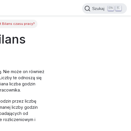
K
Szukaj
 Bilans czasu pracy?
ilans
ę. Nie może on również
Liczby te odnoszą się
ana liczba godzin
pracownika.
odzin przez liczbę
manej liczby godzin
ypadających od
e rozliczeniowym i