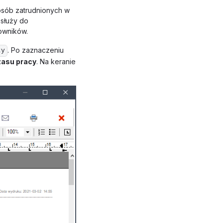
osób zatrudnionych w
 służy do
owników.
. Po zaznaczeniu
ty
zasu pracy
. Na keranie