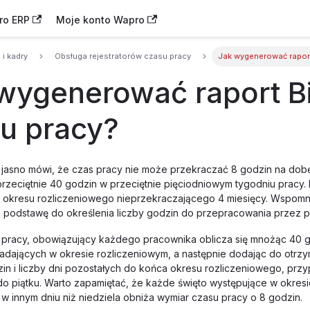
ro ERP
Moje konto Wapro
 i kadry
Obsługa rejestratorów czasu pracy
Jak wygenerować raport
wygenerować raport B
u pracy?
jasno mówi, że czas pracy nie może przekraczać 8 godzin na dob
rzeciętnie 40 godzin w przeciętnie pięciodniowym tygodniu pracy. 
 okresu rozliczeniowego nieprzekraczającego 4 miesięcy. Wspomni
a podstawę do określenia liczby godzin do przepracowania przez 
pracy, obowiązujący każdego pracownika oblicza się mnożąc 40 g
adających w okresie rozliczeniowym, a następnie dodając do otrzy
zin i liczby dni pozostałych do końca okresu rozliczeniowego, prz
do piątku. Warto zapamiętać, że każde święto występujące w okresi
w innym dniu niż niedziela obniża wymiar czasu pracy o 8 godzin.