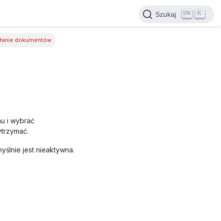
K
Szukaj
yłanie dokumentów
u i wybrać
trzymać.
ślnie jest nieaktywna.