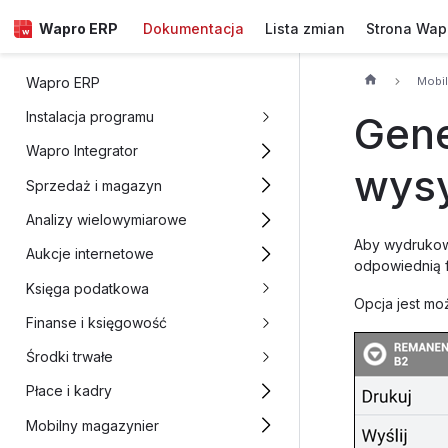
Wapro ERP
Dokumentacja
Lista zmian
Strona Wap
Mobil
Wapro ERP
Gene
Instalacja programu
Wapro Integrator
wys
Sprzedaż i magazyn
Analizy wielowymiarowe
Aby wydrukow
Aukcje internetowe
odpowiednią 
Księga podatkowa
Opcja jest mo
Finanse i księgowość
Środki trwałe
Płace i kadry
Mobilny magazynier