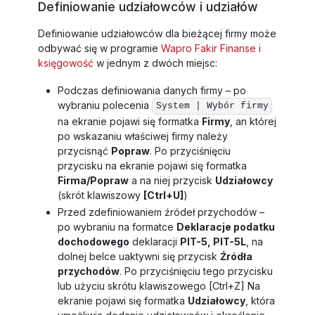
Definiowanie udziałowców i udziałów
Definiowanie udziałowców dla bieżącej firmy może
odbywać się w programie
Wapro Fakir Finanse i
księgowość
w jednym z dwóch miejsc:
Podczas definiowania danych firmy – po
wybraniu polecenia
System | Wybór firmy
na ekranie pojawi się formatka
Firmy
, an której
po wskazaniu właściwej firmy należy
przycisnąć
Popraw
. Po przyciśnięciu
przycisku na ekranie pojawi się formatka
Firma/Popraw
a na niej przycisk
Udziałowcy
(skrót klawiszowy
[Ctrl+U]
)
Przed zdefiniowaniem źródeł przychodów –
po wybraniu na formatce
Deklaracje podatku
dochodowego
deklaracji
PIT-5, PIT-5L
, na
dolnej belce uaktywni się przycisk
Źródła
przychodów
. Po przyciśnięciu tego przycisku
lub użyciu skrótu klawiszowego
[Ctrl+Z]
Na
ekranie pojawi się formatka
Udziałowcy
, która