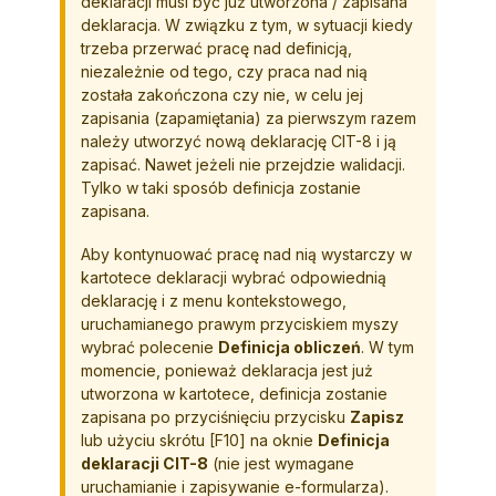
deklaracji musi być już utworzona / zapisana
deklaracja. W związku z tym, w sytuacji kiedy
trzeba przerwać pracę nad definicją,
niezależnie od tego, czy praca nad nią
została zakończona czy nie, w celu jej
zapisania (zapamiętania) za pierwszym razem
należy utworzyć nową deklarację CIT-8 i ją
zapisać. Nawet jeżeli nie przejdzie walidacji.
Tylko w taki sposób definicja zostanie
zapisana.
Aby kontynuować pracę nad nią wystarczy w
kartotece deklaracji wybrać odpowiednią
deklarację i z menu kontekstowego,
uruchamianego prawym przyciskiem myszy
wybrać polecenie
Definicja obliczeń
. W tym
momencie, ponieważ deklaracja jest już
utworzona w kartotece, definicja zostanie
zapisana po przyciśnięciu przycisku
Zapisz
lub użyciu skrótu
[F10]
na oknie
Definicja
deklaracji CIT-8
(nie jest wymagane
uruchamianie i zapisywanie e-formularza).