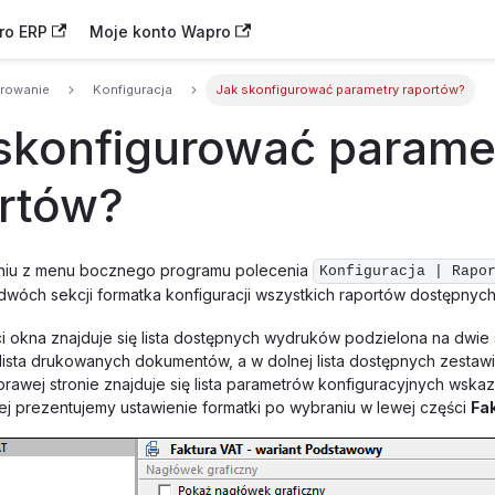
ro ERP
Moje konto Wapro
urowanie
Konfiguracja
Jak skonfigurować parametry raportów?
skonfigurować parame
rtów?
niu z menu bocznego programu polecenia
Konfiguracja | Rapo
 dwóch sekcji formatka konfiguracji wszystkich raportów dostępnych
i okna znajduje się lista dostępnych wydruków podzielona na dwie 
 lista drukowanych dokumentów, a w dolnej lista dostępnych zestawi
prawej stronie znajduje się lista parametrów konfiguracyjnych wska
żej prezentujemy ustawienie formatki po wybraniu w lewej części
Fa