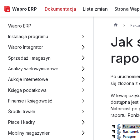
Wapro ERP
Dokumentacja
Lista zmian
Strona Wap
Fakt
Wapro ERP
Jak 
Instalacja programu
Wapro Integrator
rapo
Sprzedaż i magazyn
Analizy wielowymiarowe
Po uruchomie
Aukcje internetowe
się złożona z
Księga podatkowa
W lewej częśc
Finanse i księgowość
dostępna jest
Natomiast po 
Środki trwałe
raportu. Poni
Płace i kadry
Mobilny magazynier