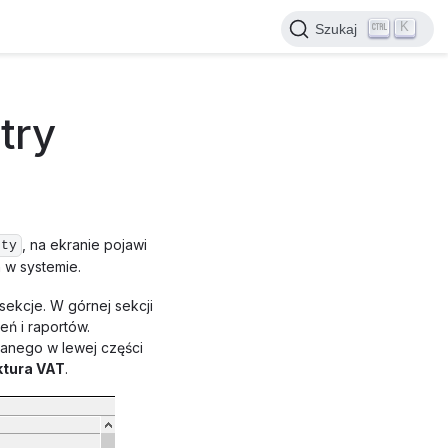
K
Szukaj
try
, na ekranie pojawi
rty
 w systemie.
sekcje. W górnej sekcji
eń i raportów.
zanego w lewej części
ktura VAT
.