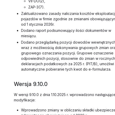
VII-DO(2),
ZAP-3(7).
Zaktualizowano zasady naliczania kosztów eksploatacj
pojazdów w firmie zgodnie ze zmianami obowiązujący
od 1 stycznia 2026r.
Dodano raport podsumowujący ilości dokumentów w
miesiącu.
Dodano przeglądarkę pozycji dowodów wewnętrznyc
wraz z możliwością dokonywania grupowych zmian or
grupowego oznaczania pozycji. Grupowe oznaczenie
odpowiednich pozycji, stosownie do zmian w rocznyc
deklaracjach podatkowych za 2025 r. (PIT/B), umożliwi
automatyczne pobieranie tych kwot do e-formularza.
Wersja 9.10.0
W wersji 9.10.0 z dnia 1.10.2025 r. wprowadzono następując
modyfikacje:
Wprowadzono zmiany w obliczaniu składki ubezpiecz