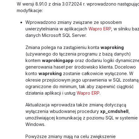
W wersji 8.91.0 z dnia 3.07.2024 r. wprowadzono następują
modyfikacje:
Wprowadzono zmiany związane ze sposobem
uwierzytelniania w aplikacjach
Wapro ERP
, w silniku ba
danych Microsoft SQL Server.
Zmiana polega na zastąpieniu konta
waproking
(używanego do łączenia programu z bazą danych)
kontem
waprokingapp
oraz dodaniu logiki dynamicz
generowania haseł per środowisko klienta. Docelowo
konto
waproking
zostanie całkowicie wyłączone. W
okresie przejściowym jego uprawnienia w SQL zostaną
ograniczone do minimum, tak aby zapewnić ciągłość
działania aplikacji i usług
Wapro ERP
.
Aktualizacja wprowadza także zmianę dotyczącą
wyłączenia wbudowanej procedury
xp_cmdshell
,
umożliwiającej komunikację z poziomu SQL w systemie
Windows.
Powyższe zmiany mają na celu zwiększenie