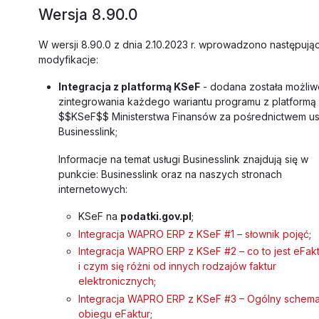
Wersja 8.90.0
W wersji 8.90.0 z dnia 2.10.2023 r. wprowadzono następują
modyfikacje:
Integracja z platformą KSeF
- dodana została możli
zintegrowania każdego wariantu programu z platformą
$$KSeF$$ Ministerstwa Finansów za pośrednictwem us
Businesslink;
Informacje na temat usługi Businesslink znajdują się w
punkcie: Businesslink oraz na naszych stronach
internetowych:
KSeF na
podatki.gov.pl
;
Integracja WAPRO ERP z KSeF #1 – słownik pojęć
;
Integracja WAPRO ERP z KSeF #2 – co to jest eFak
i czym się różni od innych rodzajów faktur
elektronicznych
;
Integracja WAPRO ERP z KSeF #3 – Ogólny schema
obiegu eFaktur
;