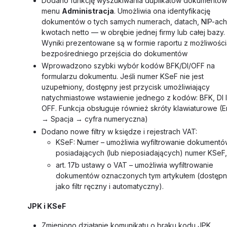
Dodano funkcję wyszukiwania duplikatów dokumentó
menu
Administracja
. Umożliwia ona identyfikację
dokumentów o tych samych numerach, datach, NIP-ach
kwotach netto — w obrębie jednej firmy lub całej bazy.
Wyniki prezentowane są w formie raportu z możliwości
bezpośredniego przejścia do dokumentów
Wprowadzono szybki wybór kodów BFK/DI/OFF na
formularzu dokumentu. Jeśli numer KSeF nie jest
uzupełniony, dostępny jest przycisk umożliwiający
natychmiastowe wstawienie jednego z kodów: BFK, DI 
OFF. Funkcja obsługuje również skróty klawiaturowe (E
→ Spacja → cyfra numeryczna)
Dodano nowe filtry w księdze i rejestrach VAT:
KSeF: Numer – umożliwia wyfiltrowanie dokumentó
posiadających (lub nieposiadających) numer KSeF,
art. 17b ustawy o VAT – umożliwia wyfiltrowanie
dokumentów oznaczonych tym artykułem (dostęp
jako filtr ręczny i automatyczny).
JPK i KSeF
Zmieniono działanie komunikatu o braku kodu JPK