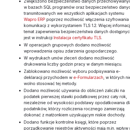
Zwiększono bezpieczeństwo danych przechowywany
w bazach SQL programów oraz bezpieczeństwo dany
transmitowanych we wszystkich aplikacjach systemu
Wapro ERP
poprzez możliwość włączenia szyfrowania
komunikacji z wykorzystaniem TLS 1.2. Więcej informacj
temat zapewnienia bezpieczeństwa danych dostępnyc
jest w instrukcji
Instalacja certyfikatu TLS
.
W operacjach grupowych dodano możliwość
wprowadzenia opisu zdarzenia gospodarczego.
W wydrukach umów zleceń dodano możliwość
drukowania liczby godzin pracy w danym miesiącu.
Zablokowano możliwość wyboru podpisywania e-
deklaracji przychodem w
e-Formularzach
, w których ni
wolno stosować tej metody.
Dodano możliwość używania do obliczeń zaliczki na
podatek pierwszej stawki podatkowej przez cały rok,
niezależnie od wysokości podstawy opodatkowania dl
podatników, którzy rozliczenia rocznego zamierzają
dokonać z małżonkiem uzyskującym niskie dochody.
Dodano funkcje kontrolne księgi, które poprzez
porządkowanie rejestrów aktywności mają m.in. wpływ 