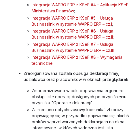
Integracja WAPRO ERP z KSeF #4 – Aplikacja KSeF
Ministerstwa Finansów
;
Integracja WAPRO ERP z KSeF #5 – Usługa
Businesslink w systemie WAPRO ERP – cz.I
;
Integracja WAPRO ERP z KSeF #6 – Usługa
Businesslink w systemie WAPRO ERP – cz.II
;
Integracja WAPRO ERP z KSeF #7 – Usługa
Businesslink w systemie WAPRO ERP – cz.III
;
Integracja WAPRO ERP z KSeF #8 – Wymagania
techniczne
;
Zreorganizowana została obsługa deklaracji firmy,
udziałowca oraz pracowników w oknach przeglądarek
Zmodernizowano w celu poprawienia ergonomii
obsługi listę operacji dostępnych po przyciśnięciu
przycisku "Operacje deklaracji"
Zamieniono dotychczasowy komunikat zbiorczy
pojawiający się w przypadku pojawienia się jakichś
braków w przetwarzanych deklaracjach na okna
informacyjne, w których widoczna jest lista