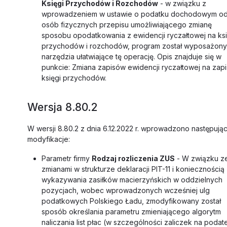
Księgi Przychodów i Rozchodów
- w związku z
wprowadzeniem w ustawie o podatku dochodowym o
osób fizycznych przepisu umożliwiającego zmianę
sposobu opodatkowania z ewidencji ryczałtowej na ks
przychodów i rozchodów, program został wyposażon
narzędzia ułatwiające tę operację. Opis znajduje się w
punkcie: Zmiana zapisów ewidencji ryczałtowej na zap
księgi przychodów.
Wersja 8.80.2
W wersji 8.80.2 z dnia 6.12.2022 r. wprowadzono następują
modyfikacje:
Parametr firmy
Rodzaj rozliczenia ZUS
- W związku z
zmianami w strukturze deklaracji PIT-11 i koniecznością
wykazywania zasiłków macierzyńskich w oddzielnych
pozycjach, wobec wprowadzonych wcześniej ulg
podatkowych Polskiego Ładu, zmodyfikowany został
sposób określania parametru zmieniającego algorytm
naliczania list płac (w szczególności zaliczek na podat