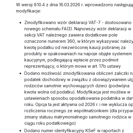
W wersji 9.10.4 z dnia 16.03.2026 r. wprowadzono następuj
modyfikacje:
Zmodyfikowano wzór deklaracji VAT-7 - dostosowano
nowego schematu FA(3). Najnowszy wzór deklaracji w
sekcji VAT należnego zawiera dodatkowe pole
oznaczone numerem 360, w którym wykazywać należ
kwotę podatku od niezwróconej kaucji pobranej za
produkty w opakowaniach na napoje objęte systemem
kaucyjnym, podlegającą wpłacie przez podmiot
reprezentujący, o którym mowa w art. 17b ustawy
Dodano możliwość zmodyfikowania obliczeń zaliczki n
podatek dochodowy w związku z obowiązywaniem ulg
rodziców samotnie wychowujących dzieci (podwójna
kwota wolna od podatku). Modyfikacja jest możliwa w
ustawieniach sposobu opodatkowania podatnika w da
roku. Opcja ta jest aktywna od 2026 r. i nie wyklucza op
rozliczenia rocznego ze współmałżonkiem (dla przyp
zmiany statusu matrymonialnego samotnego rodzica w
ciągu roku podatkowego)
Dodano numer identyfikacyjny KSeF w raportach z